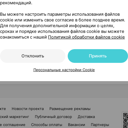
рей
Мазь
Линимент
Порошок
Настойка
рекомендаций.
Вы можете настроить параметры использования файлов
cookie или изменить свое согласие в более позднее время.
Для получения дополнительной информации о целях,
сроках и порядке использования файлов cookie вы можете
, раствор
,
70% 100
ознакомиться с нашей
Политикой обработки файлов cookie
септика
, Беларусь
Где купить
В к
Отклонить
Принять
Персональные настройки Cookie
2
3
4
5
6
7
8
кте
Новости проекта
Размещение рекламы
ский маркетинг
Публичный договор
Доставка
е соглашение
Способы оплаты
Вакансии
Партнеры