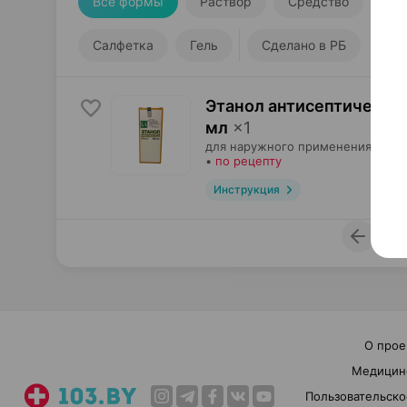
Все формы
Раствор
Средство
Сп
Салфетка
Гель
Сделано в РБ
Этанол антисептический
мл
×
1
для наружного применения,
Бела
•
по рецепту
Инструкция
1
О прое
Медицин
Пользовательско