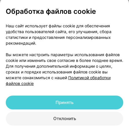
Обработка файлов cookie
О проекте
Новости проекта
Наш сайт использует файлы cookie для обеспечения
удобства пользователей сайта, его улучшения, сбора
Размещение рекламы
Медицинский маркетинг
статистики и предоставления персонализированных
Публичный договор
Доставка
рекомендаций.
Пользовательское соглашение
Вы можете настроить параметры использования файлов
Способы оплаты
Вакансии
Партнеры
cookie или изменить свое согласие в более позднее время.
Написать руководителю 103.by
Для получения дополнительной информации о целях,
сроках и порядке использования файлов cookie вы
Написать в поддержку
можете ознакомиться с нашей
Политикой обработки
Персональные настройки Cookie
файлов cookie
Обработка персональных данных
Принять
© 2026 ООО «Артокс Лаб», УНП 191700409 | 220012, Республика Беларусь,
г. Минск, улица Толбухина, 2, пом. 16 | help@103.by
|
Служба поддержки
+375 291212755
Отклонить