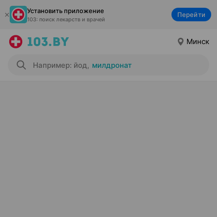
Установить приложение
Перейти
103: поиск лекарств и врачей
Минск
Например: йод
,
милдронат