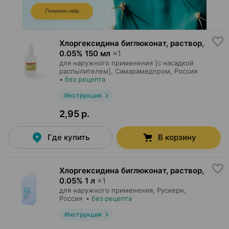
Хлоргексидина биглюконат, раствор
,
0.05% 150 мл
×
1
для наружного применения [с насадкой
распылителем],
Самарамедпром
, Россия
•
без рецепта
Инструкция
2,95 р.
Где купить
В корзину
Хлоргексидина биглюконат, раствор
,
0.05% 1 л
×
1
для наружного применения,
Рускерн
,
Россия
•
без рецепта
Инструкция