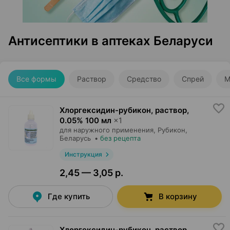
Антисептики в аптеках Беларуси
Все формы
Раствор
Средство
Спрей
М
Хлоргексидин-рубикон, раствор
,
0.05% 100 мл
×
1
для наружного применения,
Рубикон
,
Беларусь
•
без рецепта
Инструкция
2,45 — 3,05 р.
Где купить
В корзину
Хлоргексидин-рубикон, раствор
,