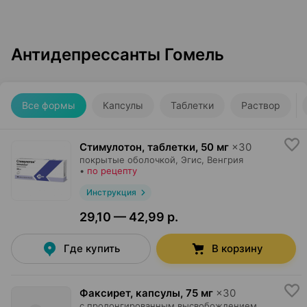
Антидепрессанты Гомель
Все формы
Капсулы
Таблетки
Раствор
Стимулотон, таблетки
,
50 мг
×
30
покрытые оболочкой,
Эгис
, Венгрия
•
по рецепту
Инструкция
29,10 — 42,99 р.
Где купить
В корзину
Факсирет, капсулы
,
75 мг
×
30
с пролонгированным высвобождением,