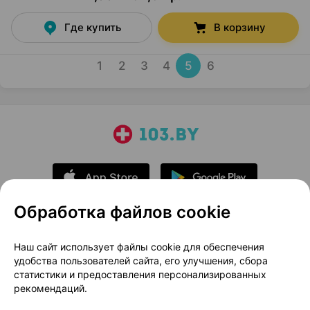
Где купить
В корзину
1
2
3
4
5
6
Обработка файлов cookie
О проекте
Новости проекта
Наш сайт использует файлы cookie для обеспечения
удобства пользователей сайта, его улучшения, сбора
Размещение рекламы
Медицинский маркетинг
статистики и предоставления персонализированных
Публичный договор
Доставка
рекомендаций.
Пользовательское соглашение