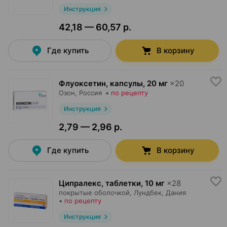
Инструкция
42,18 — 60,57 р.
Где купить
В корзину
Флуоксетин, капсулы
,
20 мг
×
20
Озон
, Россия
•
по рецепту
Инструкция
2,79 — 2,96 р.
Где купить
В корзину
Ципралекс, таблетки
,
10 мг
×
28
покрытые оболочкой,
Лундбек
, Дания
•
по рецепту
Инструкция