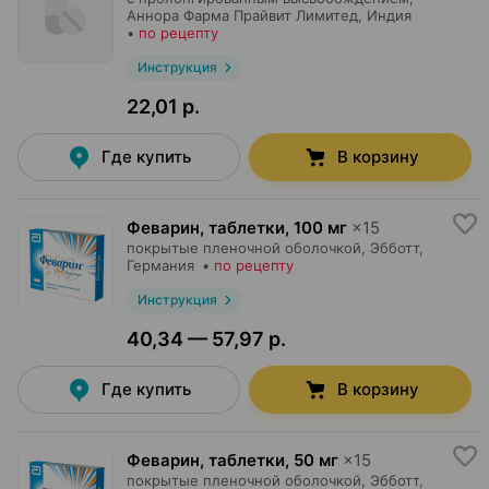
Аннора Фарма Прайвит Лимитед
, Индия
•
по рецепту
Инструкция
22,01 р.
Где купить
В корзину
Феварин, таблетки
,
100 мг
×
15
покрытые пленочной оболочкой,
Эбботт
,
Германия
•
по рецепту
Инструкция
40,34 — 57,97 р.
Где купить
В корзину
Феварин, таблетки
,
50 мг
×
15
покрытые пленочной оболочкой,
Эбботт
,