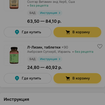
Солгар Витамин энд Херб
, Сша
•
без рецепта
БАД
Инструкция
63,50 — 84,10 р.
Где купить
В корзину
Л-Лизин, таблетки
×
90
Амброзия Супхерб
, Израиль
•
без рецепта
БАД
Инструкция
24,80 — 40,92 р.
Где купить
В корзину
Инструкция