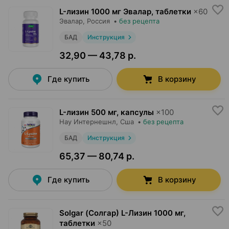
L-лизин 1000 мг Эвалар, таблетки
×
60
Эвалар
, Россия
•
без рецепта
БАД
Инструкция
32,90 — 43,78 р.
Где купить
В корзину
L-лизин 500 мг, капсулы
×
100
Нау Интернешнл
, Сша
•
без рецепта
БАД
Инструкция
65,37 — 80,74 р.
Где купить
В корзину
Solgar (Солгар) L-Лизин 1000 мг,
таблетки
×
50