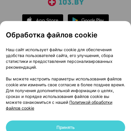
Обработка файлов cookie
О проекте
Новости проекта
Наш сайт использует файлы cookie для обеспечения
удобства пользователей сайта, его улучшения, сбора
Размещение рекламы
Медицинский маркетинг
статистики и предоставления персонализированных
Публичный договор
Доставка
рекомендаций.
Пользовательское соглашение
Вы можете настроить параметры использования файлов
Способы оплаты
Вакансии
Партнеры
cookie или изменить свое согласие в более позднее время.
Написать руководителю 103.by
Для получения дополнительной информации о целях,
сроках и порядке использования файлов cookie вы
Написать в поддержку
можете ознакомиться с нашей
Политикой обработки
Персональные настройки Cookie
файлов cookie
Обработка персональных данных
Принять