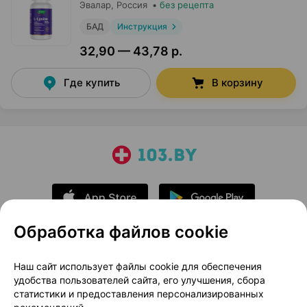
Эвалар
, Россия
•
без рецепта
БАД
Инструкция
32,90 — 43,78 р.
Где купить
В корзину
Обработка файлов cookie
О проекте
Новости проекта
Наш сайт использует файлы cookie для обеспечения
удобства пользователей сайта, его улучшения, сбора
Размещение рекламы
Медицинский маркетинг
статистики и предоставления персонализированных
Публичный договор
Доставка