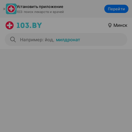
Установить приложение
Перейти
103: поиск лекарств и врачей
Минск
Например: йод
,
милдронат