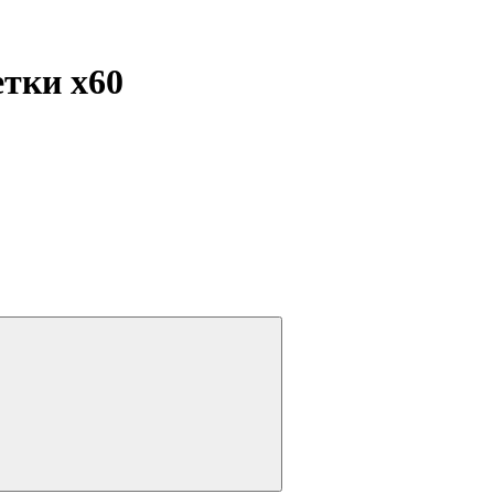
летки
x60