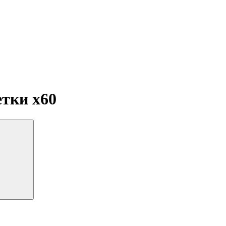
летки
x60