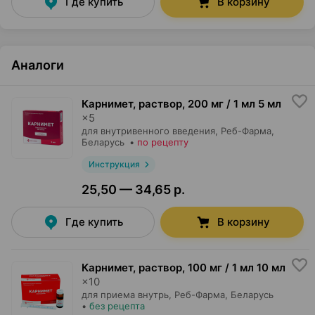
Где купить
В корзину
Аналоги
Карнимет, раствор
,
200 мг / 1 мл 5 мл
×
5
для внутривенного введения,
Реб-Фарма
,
Беларусь
•
по рецепту
Инструкция
25,50 — 34,65 р.
Где купить
В корзину
Карнимет, раствор
,
100 мг / 1 мл 10 мл
×
10
для приема внутрь,
Реб-Фарма
, Беларусь
•
без рецепта