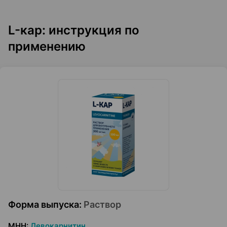
L-кар: инструкция по
применению
Форма выпуска
:
Раствор
МНН
:
Левокарнитин