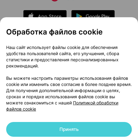
Обработка файлов cookie
О проекте
Новости проекта
Наш сайт использует файлы cookie для обеспечения
удобства пользователей сайта, его улучшения, сбора
Размещение рекламы
Медицинский маркетинг
статистики и предоставления персонализированных
Публичный договор
Доставка
рекомендаций.
Пользовательское соглашение
Вы можете настроить параметры использования файлов
Способы оплаты
Вакансии
Партнеры
cookie или изменить свое согласие в более позднее время.
Написать руководителю 103.by
Для получения дополнительной информации о целях,
сроках и порядке использования файлов cookie вы
Написать в поддержку
можете ознакомиться с нашей
Политикой обработки
Персональные настройки Cookie
файлов cookie
Обработка персональных данных
Принять
© 2026 ООО «Артокс Лаб», УНП 191700409 | 220012, Республика Беларусь,