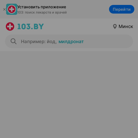
Установить приложение
Перейти
103: поиск лекарств и врачей
Минск
Например: йод
,
милдронат