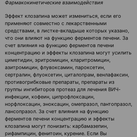
Фармакокинетические взаимодействия
Эффект клозапина может измениться, если его
применяют совместно с лекарственными
средствами, в листке-вкладыше которых указано,
что они влияют на функцию ферментов печени. За
счет влияния на функцию ферментов печени
концентрацию и эффекты клозапина могут усилить
циметидин, эритромицин, кларитромицин,
азитромицин, флувоксамин, пароксетин,
сертралин, флуоксетин, циталопрам, венлафаксин,
противогрибковые препараты, препараты из
группы ингибиторов протеаз для лечения ВИЧ-
инфекции, кофеин, ципрофлоксацин,
норфлоксацин, эноксацин, омепразол, пантопразол,
лансопразол. За счет влияния на функцию
ферментов печени концентрацию и эффекты
клозапина могут понизить: карбамазепин,
рифампицин, фенитоин, курение. Если Вы