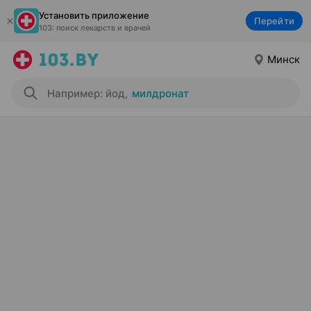
Установить приложение
Перейти
103: поиск лекарств и врачей
Минск
Например: йод
,
милдронат