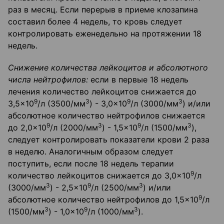
раз в месяц. Если перерыв в приеме клозапина
составил более 4 недель, то кровь следует
контролировать еженедельно на протяжении 18
недель.
Снижение количества лейкоцитов и абсолютного
числа нейтрофилов:
если в первые 18 недель
лечения количество лейкоцитов снижается до
9
3
9
3
3,5×10
/л (3500/мм
) - 3,0×10
/л (3000/мм
) и/или
абсолютное количество нейтрофилов снижается
9
3
9
3
до 2,0×10
/л (2000/мм
) - 1,5×10
/л (1500/мм
),
следует контролировать показатели крови 2 раза
в неделю. Аналогичным образом следует
поступить, если после 18 недель терапии
9
количество лейкоцитов снижается до 3,0×10
/л
3
9
3
(3000/мм
) - 2,5×10
/л (2500/мм
) и/или
9
абсолютное количество нейтрофилов до 1,5×10
/л
3
9
3
(1500/мм
) - 1,0×10
/л (1000/мм
).