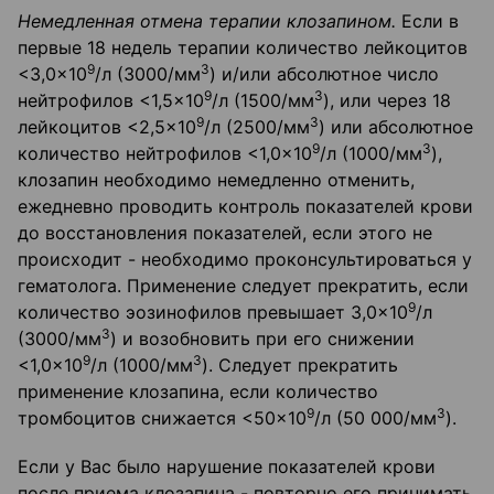
Немедленная отмена терапии клозапином.
Если в
первые 18 недель терапии количество лейкоцитов
9
3
<3,0×10
/л (3000/мм
) и/или абсолютное число
9
3
нейтрофилов <1,5×10
/л (1500/мм
), или через 18
9
3
лейкоцитов <2,5×10
/л (2500/мм
) или абсолютное
9
3
количество нейтрофилов <1,0×10
/л (1000/мм
),
клозапин необходимо немедленно отменить,
ежедневно проводить контроль показателей крови
до восстановления показателей, если этого не
происходит - необходимо проконсультироваться у
гематолога. Применение следует прекратить, если
9
количество эозинофилов превышает 3,0×10
/л
3
(3000/мм
) и возобновить при его снижении
9
3
<1,0×10
/л (1000/мм
). Следует прекратить
применение клозапина, если количество
9
3
тромбоцитов снижается <50×10
/л (50 000/мм
).
Если у Вас было нарушение показателей крови
после приема клозапина - повторно его принимать