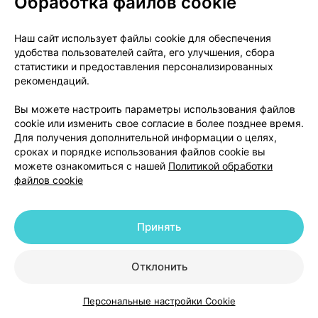
Обработка файлов cookie
Лечение клозапином может быть начато, как
описано выше, не ранее чем через 24 ч после
полного прекращения приема другого
Наш сайт использует файлы cookie для обеспечения
удобства пользователей сайта, его улучшения, сбора
нейролептика.
статистики и предоставления персонализированных
рекомендаций.
Применение у пациентов пожилого возраста
Вы можете настроить параметры использования файлов
У пациентов пожилого возраста (≥60 лет)
cookie или изменить свое согласие в более позднее время.
рекомендуется начинать лечение с низкой дозы
Для получения дополнительной информации о целях,
(12,5 мг однократно в первый день) с
сроках и порядке использования файлов cookie вы
можете ознакомиться с нашей
Политикой обработки
последующим увеличением дозы не более чем на
файлов cookie
25 мг в сутки.
Дети и подростки
Принять
Исследования по безопасности и эффективности
приема клозапина у данной категории пациентов
Отклонить
отсутствуют. Препарат не назначают детям и
подросткам.
Персональные настройки Cookie
Каталог
Корзина
Избранное
Профиль