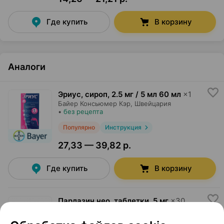
Где купить
В корзину
Аналоги
Эриус, сироп
,
2.5 мг / 5 мл 60 мл
×
1
Байер Консьюмер Кэр
, Швейцария
•
без рецепта
Популярно
Инструкция
27,33 — 39,82 р.
Где купить
В корзину
Парлазин нео, таблетки
,
5 мг
×
30
покрытые оболочкой,
Эгис
, Венгрия
•
без рецепта