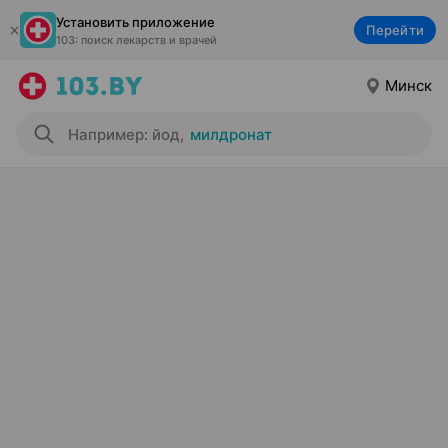
Установить приложение
Перейти
103: поиск лекарств и врачей
Минск
Например: йод
,
милдронат