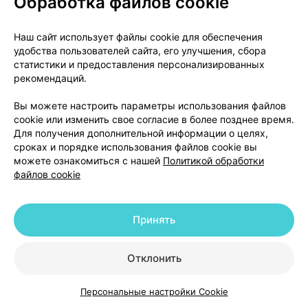
Обработка файлов cookie
Популярно
Инструкция
Наш сайт использует файлы cookie для обеспечения
29,23 — 46,47 р.
удобства пользователей сайта, его улучшения, сбора
статистики и предоставления персонализированных
Где купить
В корзину
рекомендаций.
Вы можете настроить параметры использования файлов
Парлазин нео, капли
,
5 мг / 1 мл 20 мл
cookie или изменить свое согласие в более позднее время.
×
1
Для получения дополнительной информации о целях,
для приема внутрь,
Эгис
, Венгрия
сроках и порядке использования файлов cookie вы
•
без рецепта
можете ознакомиться с нашей
Политикой обработки
файлов cookie
Популярно
Инструкция
18,63 — 30,80 р.
Принять
Где купить
В корзину
Отклонить
Парлазин нео, таблетки
,
5 мг
×
14
покрытые оболочкой,
Эгис
, Венгрия
Персональные настройки Cookie
•
без рецепта
Каталог
Корзина
Избранное
Профиль