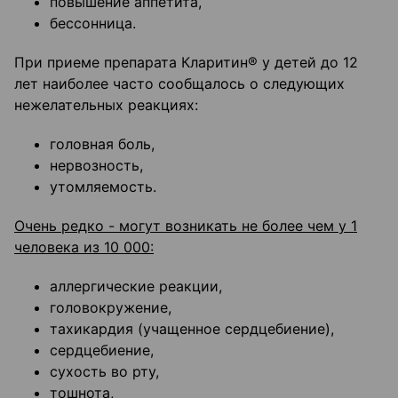
повышение аппетита,
бессонница.
При приеме препарата Кларитин® у детей до 12
лет наиболее часто сообщалось о следующих
нежелательных реакциях:
головная боль,
нервозность,
утомляемость.
Очень редко - могут возникать не более чем у 1
человека из 10 000:
аллергические реакции,
головокружение,
тахикардия (учащенное сердцебиение),
сердцебиение,
сухость во рту,
тошнота,