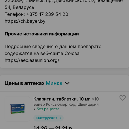
220089, г. Минск, пр. Дзержинского 57, помещение
54, Беларусь
Телефон: +375 17 239 54 20
https://ch.bayer.by
Прочие источники информации
Подробные сведения о данном препарате
содержатся на веб-сайте Союза
https://eec.eaeunion.org/
Цены в аптеках
Минск
Кларитин, таблетки
,
10 мг
×
10
Байер Консьюмер Кэр
, Швейцария
•
без рецепта
Инструкция
14,26 — 21,21 р.