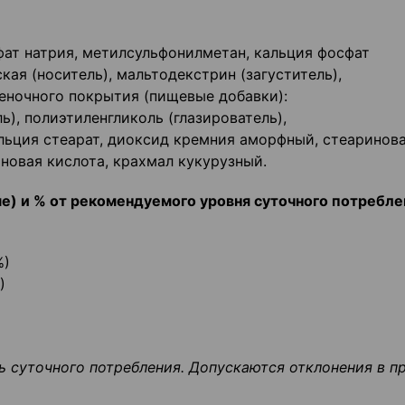
ат натрия, метилсульфонилметан, кальция фосфат
ая (носитель), мальтодекстрин (загуститель),
леночного покрытия (пищевые добавки):
), полиэтиленгликоль (глазирователь),
льция стеарат, диоксид кремния аморфный, стеаринов
новая кислота, крахмал кукурузный.
е) и % от рекомендуемого уровня суточного потребле
%)
)
 суточного потребления. Допускаются отклонения в п