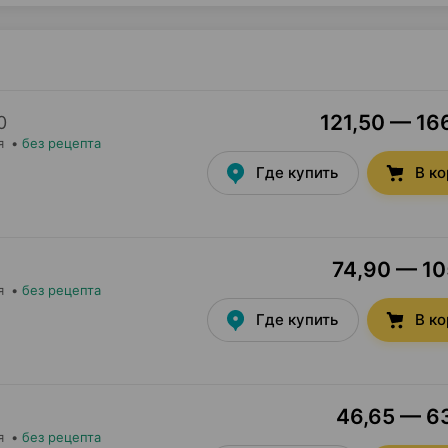
121,50 — 166
0
я
•
без рецепта
Где купить
В к
74,90 — 105
я
•
без рецепта
Где купить
В к
46,65 — 63
я
•
без рецепта