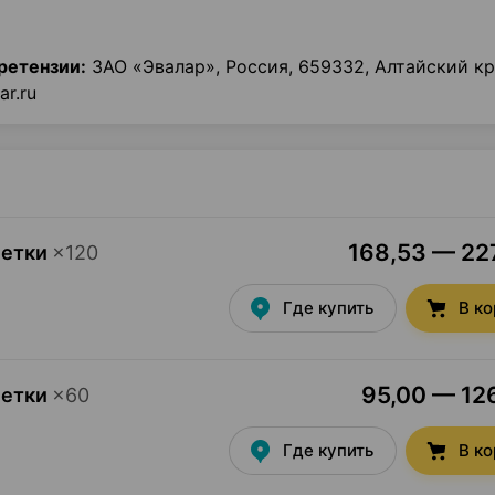
ретензии:
ЗАО «Эвалар», Россия, 659332, Алтайский кра
ar.ru
168,53 — 227
летки
×
120
Где купить
В к
95,00 — 126
летки
×
60
Где купить
В к