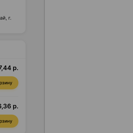
й, г.
,44 р.
орзину
,36 р.
орзину