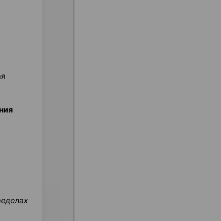
ая
ния
ределах