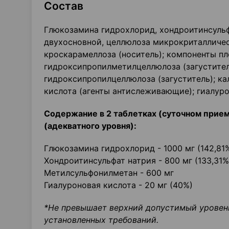
Состав
Глюкозамина гидрохлорид, хондроитинсульф
двухосновной, целлюлоза микрокриталлическ
кроскарамеллоза (носитель); компоненты п
гидроксипропилметилцеллюлоза (загуститель
гидроксипропилцеллюлоза (загуститель); ка
кислота (агенты антислеживающие); гиалуро
Содержание в 2 таблетках (суточном прием
(адекватного уровня):
Глюкозамина гидрохлорид - 1000 мг (142,81
Хондроитинсульфат натрия - 800 мг (133,31%
Метилсульфонилметан - 600 мг
Гиалуроновая кислота - 20 мг (40%)
*Не превышает верхний допустимый уровень
установленных требований.