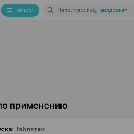
Каталог
Например: йод
,
милдронат
по применению
уска
:
Таблетки