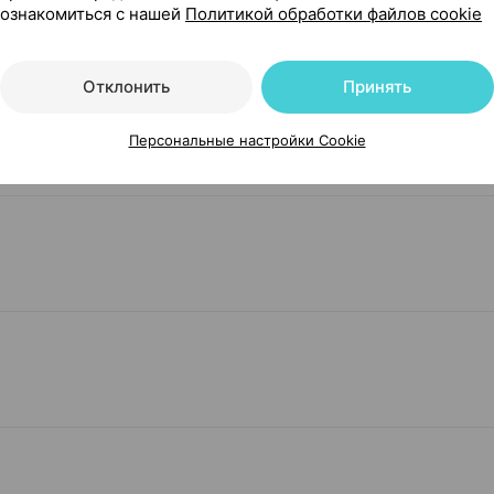
ознакомиться с нашей
Политикой обработки файлов cookie
должительность приема – не менее 2 месяцев.
Отклонить
Принять
ов, беременность, кормление грудью. Перед примене
Персональные настройки Cookie
чом.