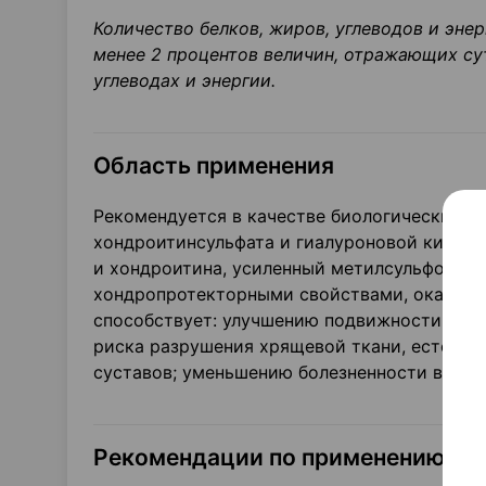
Количество белков, жиров, углеводов и эне
менее 2 процентов величин, отражающих сут
углеводах и энергии.
Область применения
Рекомендуется в качестве биологически акт
хондроитинсульфата и гиалуроновой кисло
и хондроитина, усиленный метилсульфонилм
хондропротекторными свойствами, оказыва
способствует: улучшению подвижности и ги
риска разрушения хрящевой ткани, естеств
суставов; уменьшению болезненности в обла
Рекомендации по применению