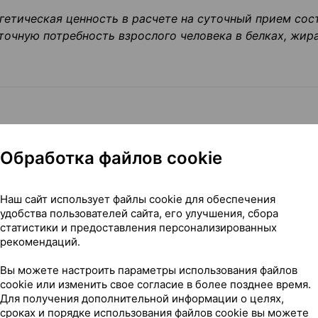
ргетическая ценность в расчете на суточный прием сос
очную потребность взрослого человека в белках, жира
ивной добавки к пище – источника глюкозамина,
Обработка файлов cookie
ты, содержащей метилсульфонилметан. Комплекс глюко
етаном и гиалуроновой кислотой, обладает
ет противовоспалительное и обезболивающее действи
Наш сайт использует файлы cookie для обеспечения
бкости суставов, эластичности связок и сухожилий; с
удобства пользователей сайта, его улучшения, сбора
енному восстановлению хрящей; поддержке здоровья
статистики и предоставления персонализированных
рекомендаций.
сти суставов и позвоночника.
Вы можете настроить параметры использования файлов
cookie или изменить свое согласие в более позднее время.
Для получения дополнительной информации о целях,
сроках и порядке использования файлов cookie вы можете