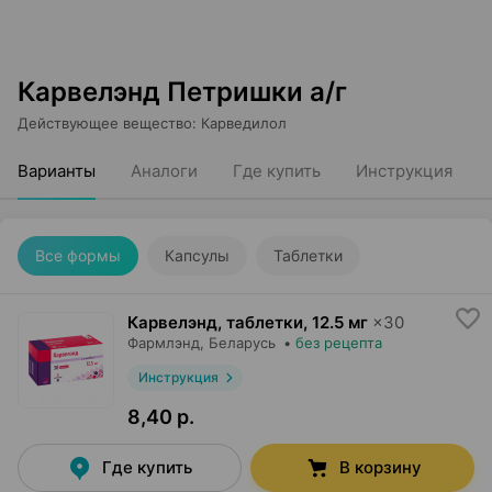
Карвелэнд Петришки а/г
Действующее вещество
:
Карведилол
Варианты
Аналоги
Где купить
Инструкция
Все формы
Капсулы
Таблетки
Карвелэнд, таблетки
,
12.5 мг
×
30
Фармлэнд
, Беларусь
•
без рецепта
Инструкция
8,40 р.
Где купить
В корзину