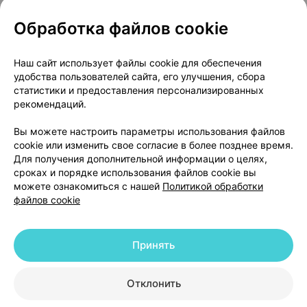
Обработка файлов cookie
Популярные товары
Наш сайт использует файлы cookie для обеспечения
удобства пользователей сайта, его улучшения, сбора
статистики и предоставления персонализированных
рекомендаций.
Вы можете настроить параметры использования файлов
cookie или изменить свое согласие в более позднее время.
Для получения дополнительной информации о целях,
сроках и порядке использования файлов cookie вы
Канефрон форте
,
Циклодинон
,
Энтерол
,
кап
можете ознакомиться с нашей
Политикой обработки
таблетки
×
30
таблетки
×
30
250 мг
×
30
файлов cookie
от 27,30 р.
от 25,72 р.
от 27,83 р
Принять
В корзину
В корзину
В ко
Отклонить