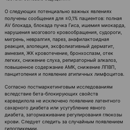
О следующих потенциально важных явлениях
получены сообщения для ≤0,1% пациентов: полная
AV блокада, блокада пучка Гиса, ишемия миокарда,
нарушения мозгового кровообращения, судороги,
мигрень, невралгия, парез, анафилактоидная
реакция, алопеция, эксфолиативный дерматит,
амнезия, ЖК кровотечение, бронхоспазм, отек
легких, снижение слуха, репираторный алкалоз,
повышенное содержание АМК, снижение ЛПВП,
панцитопения и появление атипичных лимфоцитов.
Согласно постмаркетинговым исследованиям
вследствие бета-блокирующих свойств
карведилола не исключено появление латентного
сахарного диабета или усугубление явного
диабета, затормаживание регулирования глюкозы
крови. Следует следить за случайным появлением
гипогликемии.