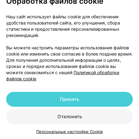
Обработка файлов cookie
рекомендуется избегать резкой отмены
карведилола даже у пациентов, получающих его
Наш сайт использует файлы cookie для обеспечения
только для лечения артериальной гипертензии или
удобства пользователей сайта, его улучшения, сбора
сердечной недостаточности.
статистики и предоставления персонализированных
рекомендаций.
Брадикардия
Вы можете настроить параметры использования файлов
Карведилол может вызывать брадикардию. При
cookie или изменить свое согласие в более позднее время.
Для получения дополнительной информации о целях,
уменьшении частоты сердечных сокращений ниже
сроках и порядке использования файлов cookie вы
55 ударов в минуту следует снизить дозу
можете ознакомиться с нашей
Политикой обработки
карведилола.
файлов cookie
Гипотензия
Принять
У 9,7% пациентов с сердечной недостаточностью,
получавших карведилол, возникала гипотензия и у
Отклонить
3,4% - обмороки по сравнению с 3,6% и 2,5%
пациентов, получавших плацебо, соответственно.
Персональные настройки Cookie
Риск возникновения этих эффектов был наиболее
Каталог
Корзина
Избранное
Профиль