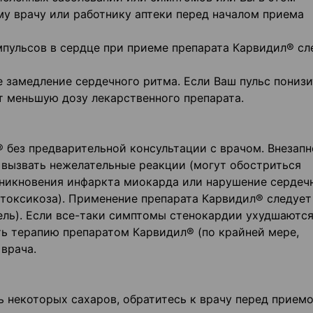
му врачу или работнику аптеки перед началом приема
пульсов в сердце при приеме препарата Карвидил® сл
 замедление сердечного ритма. Если Ваш пульс понизи
ит меньшую дозу лекарственного препарата.
 без предварительной консультации с врачом. Внезапн
вызвать нежелательные реакции (могут обостриться
никновения инфаркта миокарда или нарушение сердеч
отоксикоза). Применение препарата Карвидил® следует
ель). Если все-таки симптомы стенокардии ухудшаются
ь терапию препаратом Карвидил® (по крайней мере,
врача.
ть некоторых сахаров, обратитесь к врачу перед прием