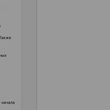
и
Также
нных
 начала