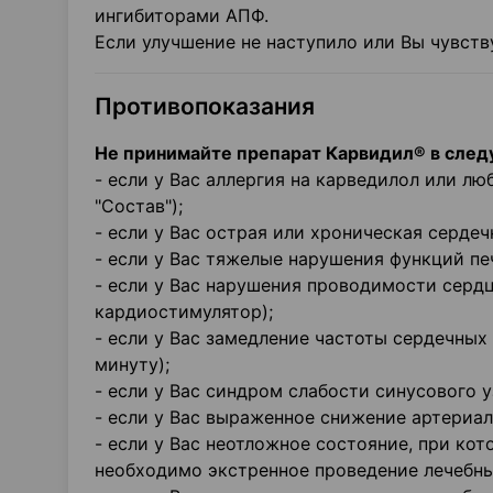
ингибиторами АПФ.
Если улучшение не наступило или Вы чувств
Противопоказания
Не принимайте препарат Карвидил® в след
- если у Вас аллергия на карведилол или л
"Состав");
- если у Вас острая или хроническая серде
- если у Вас тяжелые нарушения функций пе
- если у Вас нарушения проводимости сердц
кардиостимулятор);
- если у Вас замедление частоты сердечных
минуту);
- если у Вас синдром слабости синусового у
- если у Вас выраженное снижение артериаль
- если у Вас неотложное состояние, при ко
необходимо экстренное проведение лечебны