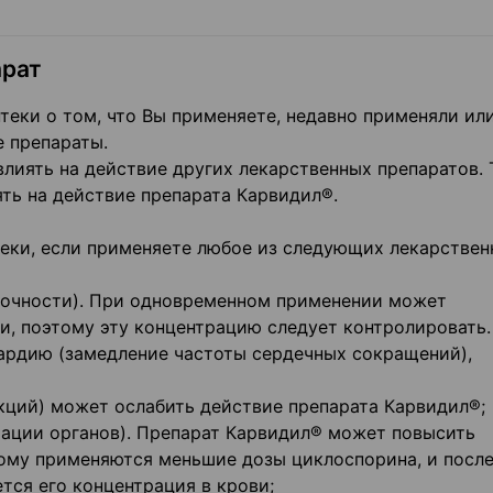
арат
теки о том, что Вы применяете, недавно применяли ил
е препараты.
иять на действие других лекарственных препаратов. 
ть на действие препарата Карвидил®.
теки, если применяете любое из следующих лекарстве
аточности). При одновременном применении может
и, поэтому эту концентрацию следует контролировать.
ардию (замедление частоты сердечных сокращений),
кций) может ослабить действие препарата Карвидил®;
тации органов). Препарат Карвидил® может повысить
ому применяются меньшие дозы циклоспорина, и после
тся его концентрация в крови;