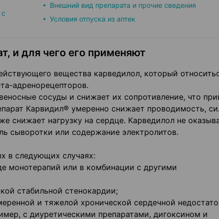
Внешний вид препарата и прочие сведения
 с
Условия отпуска из аптек
т, и для чего его применяют
ействующего вещества карведилол, который относитьс
ета-адренорецепторов.
еносные сосуды и снижает их сопротивление, что при
епарат Карвидил® умеренно снижает проводимость, си
же снижает нагрузку на сердце. Карведилол не оказыв
ль сыворотки или содержание электролитов.
х в следующих случаях:
де монотерапий или в комбинации с другими
ской стабильной стенокардии;
умеренной и тяжелой хронической сердечной недостат
ример, с диуретическими препаратами, дигоксином и