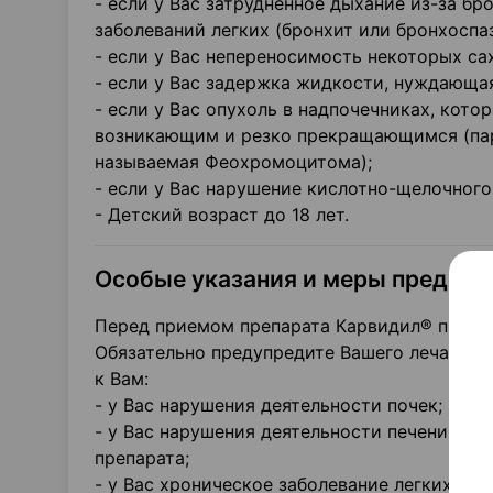
- если у Вас затрудненное дыхание из-за б
заболеваний легких (бронхит или бронхоспа
- если у Вас непереносимость некоторых са
- если у Вас задержка жидкости, нуждающа
- если у Вас опухоль в надпочечниках, кот
возникающим и резко прекращающимся (пар
называемая Феохромоцитома);
- если у Вас нарушение кислотно-щелочного
- Детский возраст до 18 лет.
Особые указания и меры предос
Перед приемом препарата Карвидил® прокон
Обязательно предупредите Вашего лечащего 
к Вам:
- у Вас нарушения деятельности почек;
- у Вас нарушения деятельности печени. Вр
препарата;
- у Вас хроническое заболевание легких ил