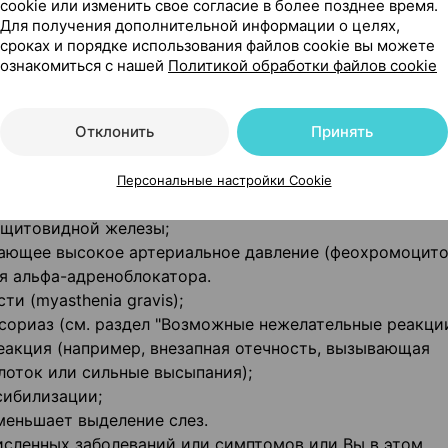
cookie или изменить свое согласие в более позднее время.
зываемая стенокардия Принцметала;
Для получения дополнительной информации о целях,
ца;
сроках и порядке использования файлов cookie вы можете
сахара в крови). Препарат может маскировать признаки
ознакомиться с нашей
Политикой обработки файлов cookie
в крови (гипогликемия), поэтому следует регулярно
Отклонить
Принять
болевание периферических кровеносных сосудов);
х рук и ног (синдром Рейно).
Персональные настройки Cookie
и щитовидной железы;
ывающее высокое артериальное давление (феохромоцито
я альфа-адреноблокатора.
и (myasthenia gravis);
псориаз (см. раздел "Возможные нежелательные реакции
реакция (например, внезапная отечность, вызывающая
олоток или сильные высыпания);
сибилизации;
меньшает выделение слез.
сленных заболеваний или симптомов или Вы в этом