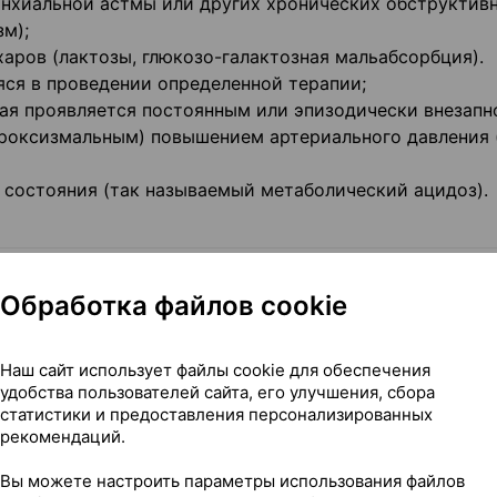
ронхиальной астмы или других хронических обструктив
зм);
харов (лактозы, глюкозо-галактозная мальабсорбция).
яся в проведении определенной терапии;
орая проявляется постоянным или эпизодически внезапн
оксизмальным) повышением артериального давления 
 состояния (так называемый метаболический ацидоз).
торожности
Обработка файлов cookie
сультируйтесь с лечащим врачом или работником апт
врача, если какой-либо из нижеуказанных пунктов от
Наш сайт использует файлы cookie для обеспечения
удобства пользователей сайта, его улучшения, сбора
статистики и предоставления персонализированных
ачу может потребоваться уменьшить дозу лекарственно
рекомендаций.
Вы можете настроить параметры использования файлов
и предрасположенность к бронхоспастическим реакция