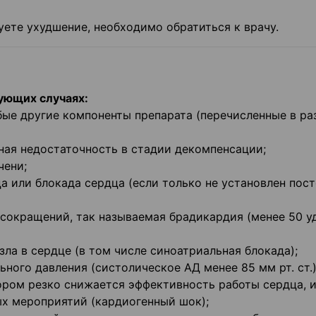
уете ухудшение, необходимо обратиться к врачу.
ующих случаях:
юбые другие компоненты препарата (перечисленные в ра
чная недостаточность в стадии декомпенсации;
чени;
а или блокада сердца (если только не установлен пос
 сокращений, так называемая брадикардия (менее 50 у
зла в сердце (в том числе синоатриальная блокада);
ного давления (систолическое АД менее 85 мм рт. ст.)
тором резко снижается эффективность работы сердца, 
х мероприятий (кардиогенный шок);