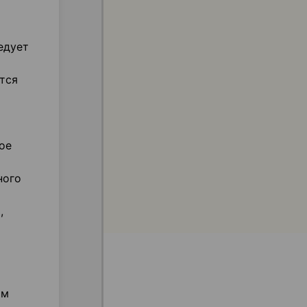
едует
тся
ое
ного
,
ом