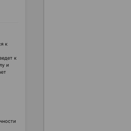
я к
ведет к
лу и
ает
очности