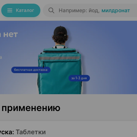
Каталог
Например: йод
,
милдронат
о применению
уска
:
Таблетки