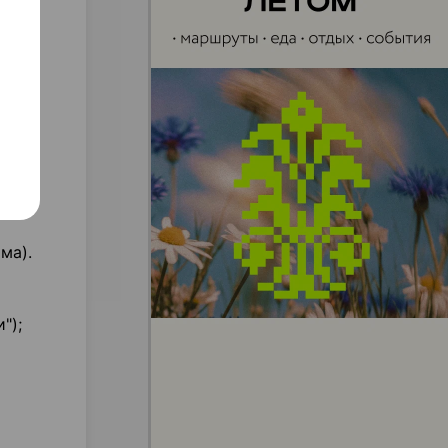
,
ма).
");