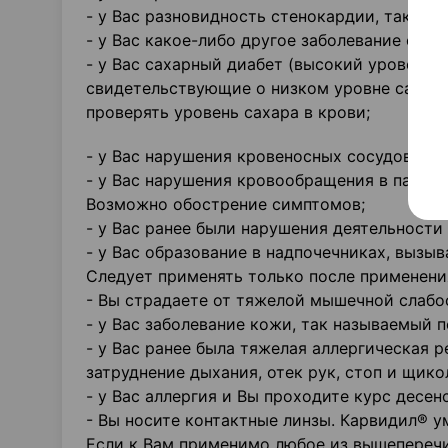
- у Вас разновидность стенокардии, так на
- у Вас какое-либо другое заболевание серд
- у Вас сахарный диабет (высокий уровень 
свидетельствующие о низком уровне сахара 
проверять уровень сахара в крови;
- у Вас нарушения кровеносных сосудов (за
- у Вас нарушения кровообращения в пальца
Возможно обострение симптомов;
- у Вас ранее были нарушения деятельност
- у Вас образование в надпочечниках, выз
Следует применять только после применени
- Вы страдаете от тяжелой мышечной слабост
- у Вас заболевание кожи, так называемый 
- у Вас ранее была тяжелая аллергическая 
затруднение дыхания, отек рук, стоп и щик
- у Вас аллергия и Вы проходите курс десен
- Вы носите контактные линзы. Карвидил® у
Если к Вам применимо любое из вышеперечи