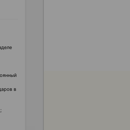
зделе
тоянный
даров в
;
и