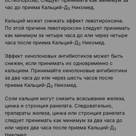
остеопороза), следует принимать как минимум за
час до приема Кальций-Д
Никомед.
3
Кальций может снижать эффект левотироксина.
По этой причине левотироксин следует принимать
как минимум за четыре часа до или через четыре
часа после приема Кальций-Д
Никомед.
3
Эффект хинолоновых антибиотиков может быть
снижен, если принимать их одновременно с
кальцием. Принимайте хинолоновые антибиотики
за два часа до или через шесть часов после
приема Кальций-Д
Никомед.
3
Соли кальция могут снизить всасывание железа,
цинка и стронция ранелата. Следовательно,
препараты железа, цинка или стронция ранелата
следует принимать как минимум за два часа до
или через два часа после приема Кальций-Д
3
Никомед.