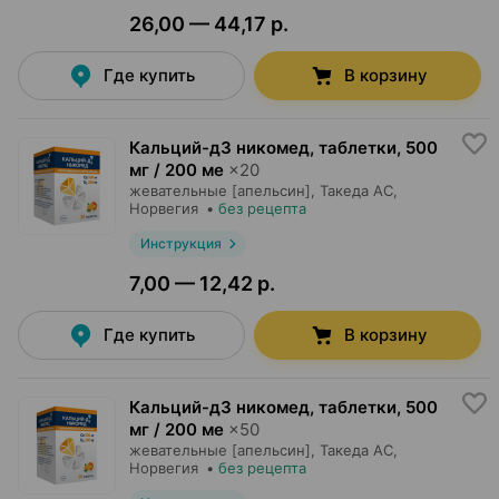
26,00 — 44,17 р.
Где купить
В корзину
Кальций-д3 никомед, таблетки
,
500
мг / 200 ме
×
20
жевательные [апельсин],
Такеда АС
,
Норвегия
•
без рецепта
Инструкция
7,00 — 12,42 р.
Где купить
В корзину
Кальций-д3 никомед, таблетки
,
500
мг / 200 ме
×
50
жевательные [апельсин],
Такеда АС
,
Норвегия
•
без рецепта