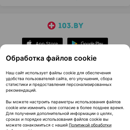
Обработка файлов cookie
О проекте
Новости проекта
Наш сайт использует файлы cookie для обеспечения
удобства пользователей сайта, его улучшения, сбора
Размещение рекламы
Медицинский маркетинг
статистики и предоставления персонализированных
Публичный договор
Доставка
рекомендаций.
Пользовательское соглашение
Вы можете настроить параметры использования файлов
Способы оплаты
Вакансии
Партнеры
cookie или изменить свое согласие в более позднее время.
Написать руководителю 103.by
Для получения дополнительной информации о целях,
сроках и порядке использования файлов cookie вы
Написать в поддержку
можете ознакомиться с нашей
Политикой обработки
Персональные настройки Cookie