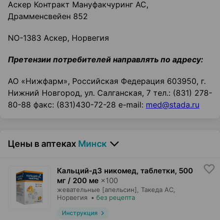
Аскер Контракт Мануфакчуринг АС,
Драмменсвейен 852
NO-1383 Аскер, Норвегия
Претензии потребителей направлять по адресу:
АО «Нижфарм», Российская Федерация 603950, г.
Нижний Новгород, ул. Салганская, 7 тел.: (831) 278-
80-88 факс: (831)430-72-28 e-mail:
med@stada.ru
Цены в аптеках
Минск
Кальций-д3 никомед, таблетки
,
500
мг / 200 ме
×
100
жевательные [апельсин],
Такеда АС
,
Норвегия
•
без рецепта
Инструкция