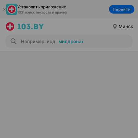
Установить приложение
Перейти
103: поиск лекарств и врачей
Минск
Например: йод
,
милдронат