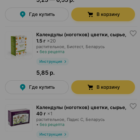
Где купить
В корзину
Календулы (ноготков) цветки, сырье
,
1.5 г
×
20
растительное,
Биотест
, Беларусь
•
без рецепта
Инструкция
5,85 р.
Где купить
В корзину
Календулы (ноготков) цветки, сырье
,
40 г
×
1
растительное,
Падис С
, Беларусь
•
без рецепта
Инструкция