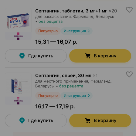
Септангин, таблетки
,
3 мг+1 мг
×
20
для рассасывания,
Фармлэнд
, Беларусь
•
без рецепта
Популярно
Инструкция
15,31 — 16,07 р.
Где купить
В корзину
Септангин, спрей
,
30 мл
×
1
для местного применения,
Фармлэнд
,
Беларусь
•
без рецепта
Популярно
Инструкция
16,17 — 17,19 р.
Где купить
В корзину