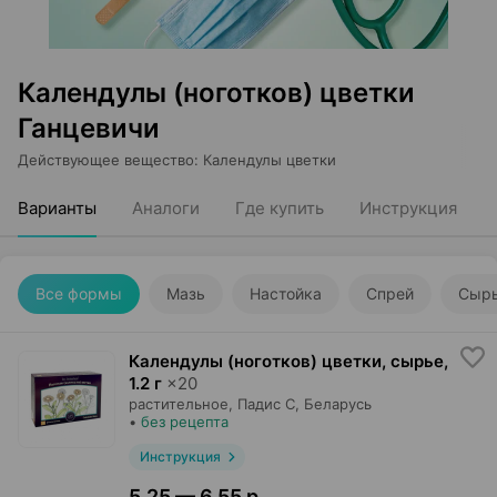
Календулы (ноготков) цветки
Ганцевичи
Действующее вещество
:
Календулы цветки
Варианты
Аналоги
Где купить
Инструкция
Все формы
Мазь
Настойка
Спрей
Сыр
Календулы (ноготков) цветки, сырье
,
1.2 г
×
20
растительное,
Падис С
, Беларусь
•
без рецепта
Инструкция
5,25 — 6,55 р.