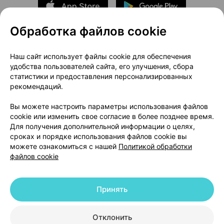
Обработка файлов cookie
О проекте
Новости проекта
Наш сайт использует файлы cookie для обеспечения
удобства пользователей сайта, его улучшения, сбора
Размещение рекламы
Медицинский маркетинг
статистики и предоставления персонализированных
Публичный договор
Доставка
рекомендаций.
Пользовательское соглашение
Вы можете настроить параметры использования файлов
Способы оплаты
Вакансии
Партнеры
cookie или изменить свое согласие в более позднее время.
Написать руководителю 103.by
Для получения дополнительной информации о целях,
сроках и порядке использования файлов cookie вы
Написать в поддержку
можете ознакомиться с нашей
Политикой обработки
Персональные настройки Cookie
файлов cookie
Обработка персональных данных
Принять
© 2026 ООО «Артокс Лаб», УНП 191700409 | 220012, Республика Беларусь,
г. Минск, улица Толбухина, 2, пом. 16 | help@103.by
|
Служба поддержки
+375 291212755
Отклонить