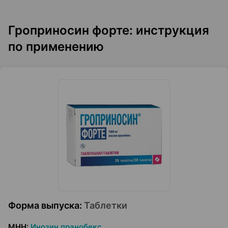
Гроприносин форте: инструкция
по применению
Форма выпуска
:
Таблетки
МНН
:
Инозин пранобекс