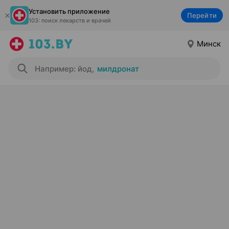
Установить приложение
Перейти
103: поиск лекарств и врачей
Минск
Например: йод
,
милдронат