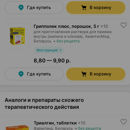
Где купить
В корзину
Грипполек плюс, порошок
,
5 г
×
10
для приготовления раствора для приема
внутрь [малина и клюква],
АмантисМед
,
Беларусь
•
без рецепта
Инструкция
8,80 — 9,90 р.
Где купить
В корзину
Аналоги и препараты схожего
терапевтического действия
Триалгин, таблетки
×
10
Фармлэнд
, Беларусь
•
без рецепта