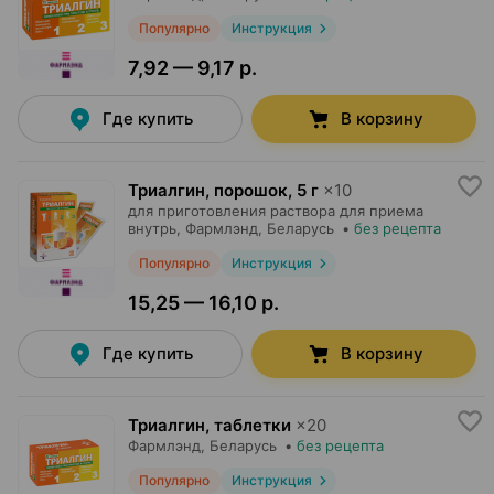
Популярно
Инструкция
7,92 — 9,17 р.
Где купить
В корзину
Триалгин, порошок
,
5 г
×
10
для приготовления раствора для приема
внутрь,
Фармлэнд
, Беларусь
•
без рецепта
Популярно
Инструкция
15,25 — 16,10 р.
Где купить
В корзину
Триалгин, таблетки
×
20
Фармлэнд
, Беларусь
•
без рецепта
Популярно
Инструкция