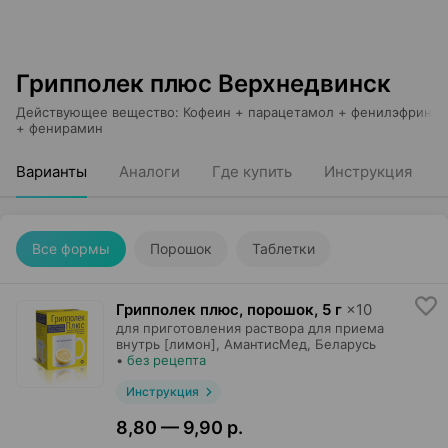
Грипполек плюс Верхнедвинск
Действующее вещество
:
Кофеин + парацетамол + фенилэфрин
+ фенирамин
Варианты
Аналоги
Где купить
Инструкция
Все формы
Порошок
Таблетки
Грипполек плюс, порошок
,
5 г
×
10
для приготовления раствора для приема
внутрь [лимон],
АмантисМед
, Беларусь
•
без рецепта
Инструкция
8,80 — 9,90 р.