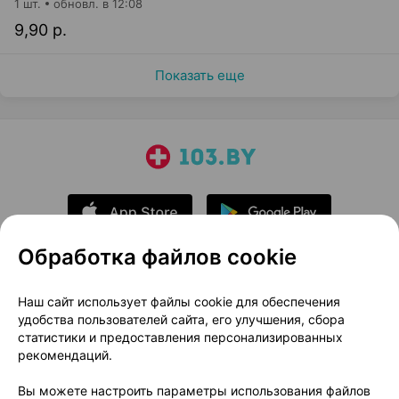
1 шт.
обновл. в 12:08
9,90 р.
Показать еще
Обработка файлов cookie
О проекте
Новости проекта
Наш сайт использует файлы cookie для обеспечения
удобства пользователей сайта, его улучшения, сбора
Размещение рекламы
Медицинский маркетинг
статистики и предоставления персонализированных
Публичный договор
Доставка
рекомендаций.
Пользовательское соглашение
Вы можете настроить параметры использования файлов