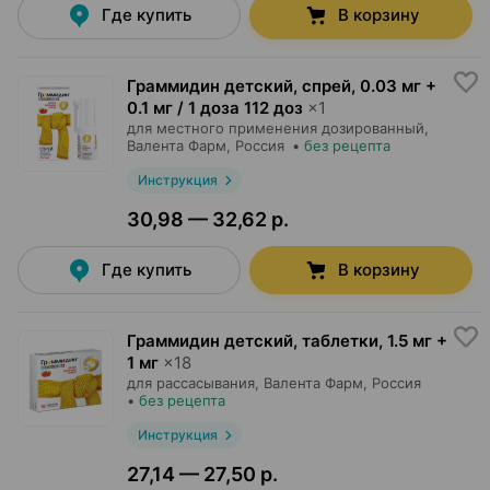
Где купить
В корзину
Граммидин детский, спрей
,
0.03 мг +
0.1 мг / 1 доза 112 доз
×
1
для местного применения дозированный,
Валента Фарм
, Россия
•
без рецепта
Инструкция
30,98 — 32,62 р.
Где купить
В корзину
Граммидин детский, таблетки
,
1.5 мг +
1 мг
×
18
для рассасывания,
Валента Фарм
, Россия
•
без рецепта
Инструкция
27,14 — 27,50 р.