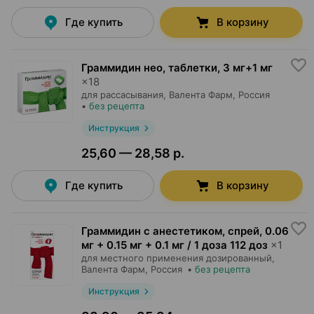
Где купить
В корзину
Граммидин нео, таблетки
,
3 мг+1 мг
×
18
для рассасывания,
Валента Фарм
, Россия
•
без рецепта
Инструкция
25,60 — 28,58 р.
Где купить
В корзину
Граммидин с анестетиком, спрей
,
0.06
мг + 0.15 мг + 0.1 мг / 1 доза 112 доз
×
1
для местного применения дозированный,
Валента Фарм
, Россия
•
без рецепта
Инструкция