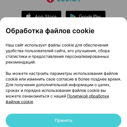
Обработка файлов cookie
О проекте
Новости проекта
Наш сайт использует файлы cookie для обеспечения
удобства пользователей сайта, его улучшения, сбора
Размещение рекламы
Медицинский маркетинг
статистики и предоставления персонализированных
Публичный договор
Доставка
рекомендаций.
Пользовательское соглашение
Вы можете настроить параметры использования файлов
Способы оплаты
Вакансии
Партнеры
cookie или изменить свое согласие в более позднее время.
Написать руководителю 103.by
Для получения дополнительной информации о целях,
сроках и порядке использования файлов cookie вы
Написать в поддержку
можете ознакомиться с нашей
Политикой обработки
Персональные настройки Cookie
файлов cookie
Обработка персональных данных
Принять
© 2026 ООО «Артокс Лаб», УНП 191700409 | 220012, Республика Беларусь,