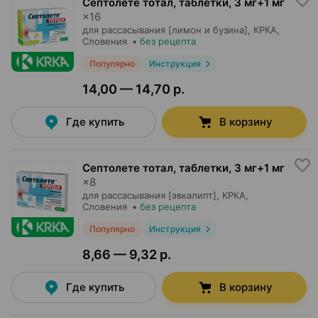
Септолете тотал, таблетки
,
3 мг+1 мг
×
16
для рассасывания [лимон и бузина],
КРКА
,
Словения
•
без рецепта
Популярно
Инструкция
14,00 — 14,70 р.
Где купить
В корзину
Септолете тотал, таблетки
,
3 мг+1 мг
×
8
для рассасывания [эвкалипт],
КРКА
,
Словения
•
без рецепта
Популярно
Инструкция
8,66 — 9,32 р.
Где купить
В корзину