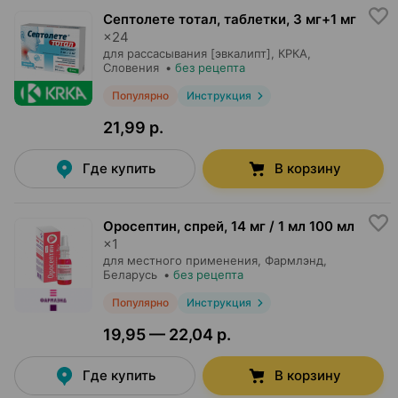
Септолете тотал, таблетки
,
3 мг+1 мг
×
24
для рассасывания [эвкалипт],
КРКА
,
Словения
•
без рецепта
Популярно
Инструкция
21,99 р.
Где купить
В корзину
Оросептин, спрей
,
14 мг / 1 мл 100 мл
×
1
для местного применения,
Фармлэнд
,
Беларусь
•
без рецепта
Популярно
Инструкция
19,95 — 22,04 р.
Где купить
В корзину