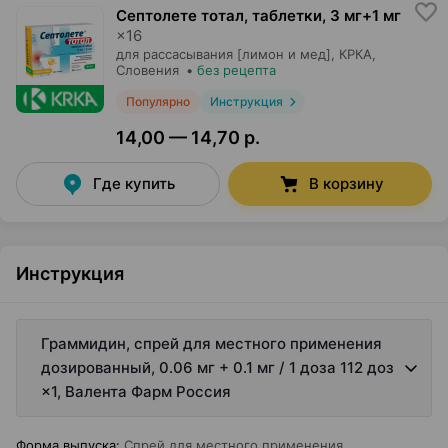
Септолете тотал, таблетки
,
3 мг+1 мг
×
16
для рассасывания [лимон и мед],
КРКА
,
Словения
•
без рецепта
Популярно
Инструкция
14,00 — 14,70 р.
Где купить
В корзину
Инструкция
Граммидин, спрей для местного применения
дозированный, 0.06 мг + 0.1 мг / 1 доза 112 доз
×1, Валента Фарм Россия
Форма выпуска
:
Спрей для местного применения