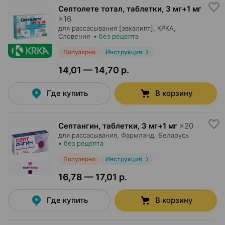
Септолете тотал, таблетки
,
3 мг+1 мг
×
16
для рассасывания [эвкалипт],
КРКА
,
Словения
•
без рецепта
Популярно
Инструкция
14,01 — 14,70 р.
Где купить
В корзину
Септангин, таблетки
,
3 мг+1 мг
×
20
для рассасывания,
Фармлэнд
, Беларусь
•
без рецепта
Популярно
Инструкция
16,78 — 17,01 р.
Где купить
В корзину