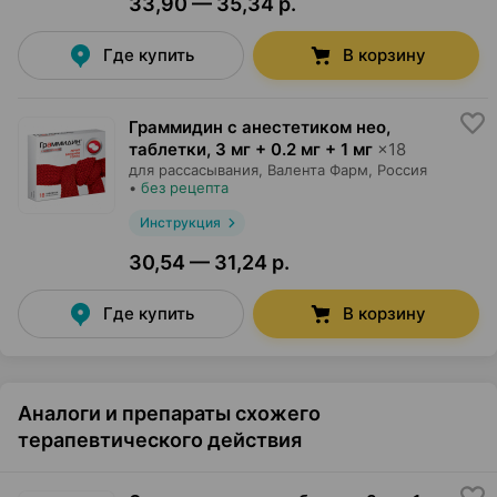
33,90 — 35,34 р.
Где купить
В корзину
Граммидин с анестетиком нео,
таблетки
,
3 мг + 0.2 мг + 1 мг
×
18
для рассасывания,
Валента Фарм
, Россия
•
без рецепта
Инструкция
30,54 — 31,24 р.
Где купить
В корзину
Аналоги и препараты схожего
терапевтического действия