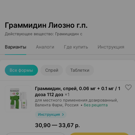
Граммидин Лиозно г.п.
Действующее вещество
:
Грамицидин c
Варианты
Аналоги
Где купить
Инструкция
Все формы
Спрей
Таблетки
Граммидин, спрей
,
0.06 мг + 0.1 мг / 1
доза 112 доз
×
1
для местного применения дозированный,
Валента Фарм
, Россия
•
без рецепта
Инструкция
30,90 — 33,67 р.