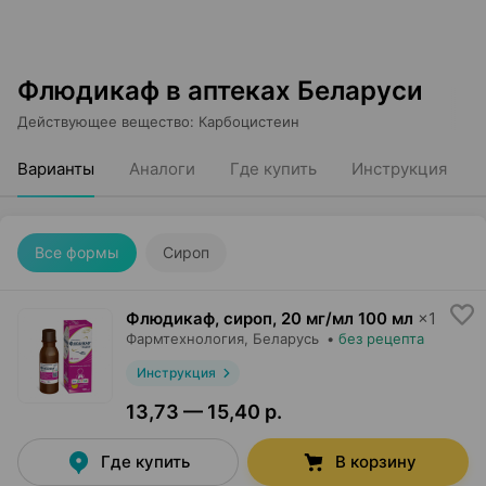
Флюдикаф в аптеках Беларуси
Действующее вещество
:
Карбоцистеин
Варианты
Аналоги
Где купить
Инструкция
Все формы
Сироп
Флюдикаф, сироп
,
20 мг/мл 100 мл
×
1
Фармтехнология
, Беларусь
•
без рецепта
Инструкция
13,73 — 15,40 р.
Где купить
В корзину