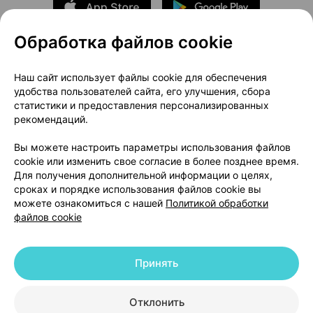
Обработка файлов cookie
О проекте
Новости проекта
Наш сайт использует файлы cookie для обеспечения
удобства пользователей сайта, его улучшения, сбора
Размещение рекламы
Медицинский маркетинг
статистики и предоставления персонализированных
Публичный договор
Доставка
рекомендаций.
Пользовательское соглашение
Вы можете настроить параметры использования файлов
Способы оплаты
Вакансии
Партнеры
cookie или изменить свое согласие в более позднее время.
Написать руководителю 103.by
Для получения дополнительной информации о целях,
сроках и порядке использования файлов cookie вы
Написать в поддержку
можете ознакомиться с нашей
Политикой обработки
Персональные настройки Cookie
файлов cookie
Обработка персональных данных
Принять
© 2026 ООО «Артокс Лаб», УНП 191700409 | 220012, Республика Беларусь,
г. Минск, улица Толбухина, 2, пом. 16 | help@103.by
|
Служба поддержки
+375 291212755
Отклонить