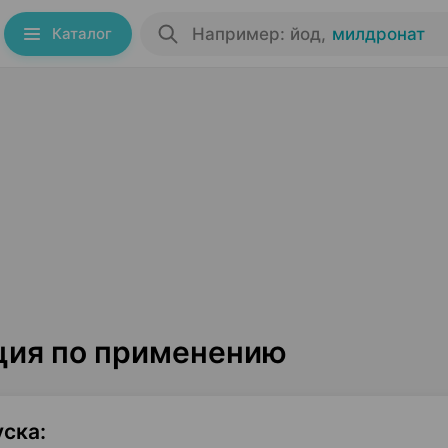
Каталог
Например: йод
,
милдронат
ция по применению
уска
: