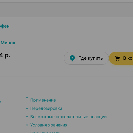
офен
Минск
4 р.
Где купить
В к
Применение
о
Передозировка
Возможные нежелательные реакции
Условия хранения