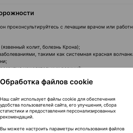
торожности
он проконсультируйтесь с лечащим врачом или работ
(язвенный колит, болезнь Крона);
аболеваниями, такими как системная красная волчанк
ни;
к развития нежелательных реакций;
ллергией;
Обработка файлов cookie
испытать нежелательные реакции, перечисленные в это
или вы думаете, что что у вас бактериальная инфекция
Наш сайт использует файлы cookie для обеспечения
ачение антибиотиков);
удобства пользователей сайта, его улучшения, сбора
ченью;
статистики и предоставления персонализированных
рекомендаций.
ериод кормления грудью.
Вы можете настроить параметры использования файлов
имуму, используя самую низкую эффективную дозу в 