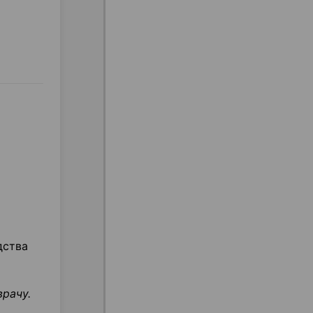
дства
врачу.