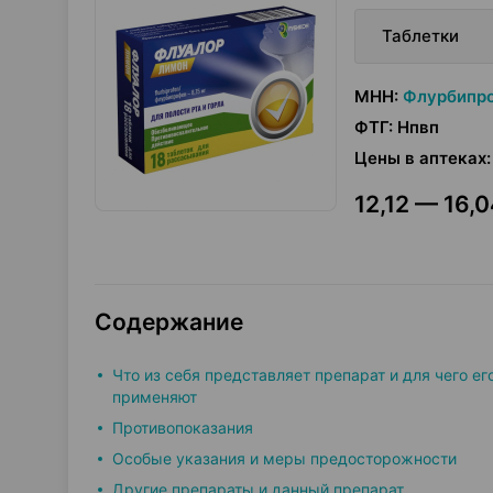
Таблетки
МНН
:
Флурбипр
ФТГ
:
Нпвп
Цены в аптеках
:
12,12 — 16,0
Содержание
Что из себя представляет препарат и для чего ег
применяют
Противопоказания
Особые указания и меры предосторожности
Другие препараты и данный препарат