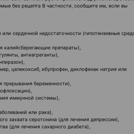
емые без рецепта В частности, сообщите им, если вы
я или сердечной недостаточности (гипотензивные сред
ая калийсберегающие препараты),
улянты, антиагреганты),
нпиразон),
мер, целекоксиб, ибупрофен, диклофенак натрия или
я прерывания беременности),
рофлоксацин),
ения иммунной системы),
аболеваний или рака),
ого захвата серотонина (для лечения депрессии),
ва (для лечения сахарного диабета),