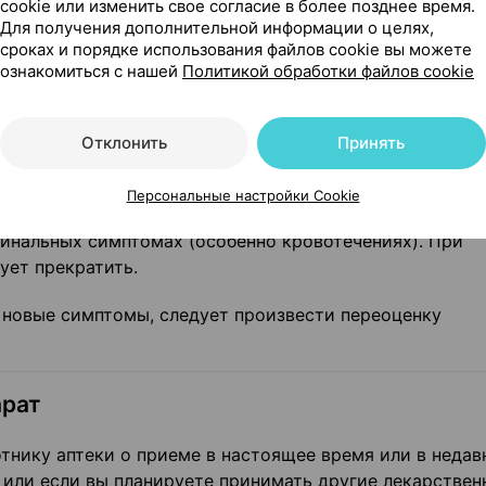
cookie или изменить свое согласие в более позднее время.
нтроля симптомов.
Для получения дополнительной информации о целях,
сроках и порядке использования файлов cookie вы можете
ано небольшое повышение риска сердечных заболеван
ознакомиться с нашей
Политикой обработки файлов cookie
риск выше при применении высоких доз и продолжител
зу и продолжительность лечения (3 дня).
Отклонить
Принять
ь, шелушение, образование пузырей) или других призн
ие препарата и сразу же обратитесь к врачу.
Персональные настройки Cookie
инальных симптомах (особенно кровотечениях). При
ует прекратить.
 новые симптомы, следует произвести переоценку
арат
тнику аптеки о приеме в настоящее время или в недав
 или если вы планируете принимать другие лекарствен