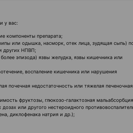
 у вас:
ие компоненты препарата;
рипы или одышка, насморк, отек лица, зудящая сыпь) п
и других НПВП;
 более эпизода) язвы желудка, язвы кишечника или
отечение, воспаление кишечника или нарушения
лая почечная недостаточность или тяжелая печеночная
симость фруктозы, глюкозо-галактозная мальабсорбция
х дозах или другого нестероидного противовоспалител
на, диклофенака натрия и др.);