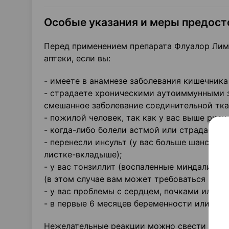
Особые указания и меры предос
Перед применением препарата Флуалор Лим
аптеки, если вы:
- имеете в анамнезе заболевания кишечника 
- страдаете хроническими аутоиммунными з
смешанное заболевание соединительной тка
- пожилой человек, так как у вас выше рис
- когда-либо болели астмой или страдаете а
- перенесли инсульт (у вас больше шансов 
листке-вкладыше);
- у вас тонзиллит (воспаленные миндалины) 
(в этом случае вам может требоваться назн
- у вас проблемы с сердцем, почками или пе
- в первые 6 месяцев беременности или в п
Нежелательные реакции можно свести к мин