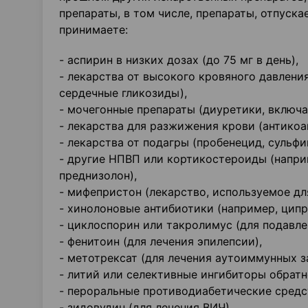
препараты, в том числе, препараты, отпуска
принимаете:
- аспирин в низких дозах (до 75 мг в день),
- лекарства от высокого кровяного давлени
сердечные гликозиды),
- мочегонные препараты (диуретики, включ
- лекарства для разжижения крови (антикоаг
- лекарства от подагры (пробенецид, сульфи
- другие НПВП или кортикостероиды (напри
преднизолон),
- мифепристон (лекарство, используемое дл
- хинолоновые антибиотики (например, цип
- циклоспорин или такролимус (для подавл
- фенитоин (для лечения эпилепсии),
- метотрексат (для лечения аутоиммунных з
- литий или селективные ингибиторы обратн
- пероральные противодиабетические средст
- зидовудин (для лечения ВИЧ).