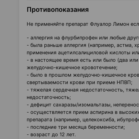
Противопоказания
Не применяйте препарат Флуалор Лимон если
- аллергия на флурбипрофен или любые друг
- была раньше аллергия (например, астма, х
применения ацетилсалициловой кислоты ил
- в настоящее время есть или было (два или
желудочно-кишечное кровотечение;
- было в прошлом желудочно-кишечное кров
свертываемости крови при приеме НПВП;
- тяжелая сердечная недостаточность, тяже
недостаточность;
- дефицит сахаразы/изомальтазы, неперено
- осуществляется прием аспирина в высоки
препарата (например, целекоксиба, ибупрофе
- последние три месяца беременности;
- возраст до 12 лет.