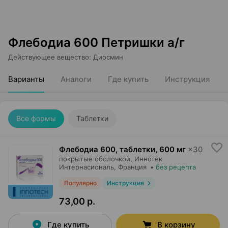
Флебодиа 600 Петришки а/г
Действующее вещество
:
Диосмин
Варианты
Аналоги
Где купить
Инструкция
Все формы
Таблетки
Флебодиа 600, таблетки
,
600 мг
×
30
покрытые оболочкой,
Иннотек
Интернасиональ
, Франция
•
без рецепта
Популярно
Инструкция
73,00 р.
Где купить
В корзину