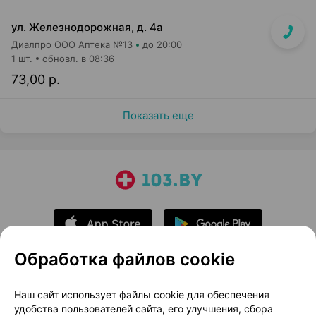
ул. Железнодорожная, д. 4а
Диалпро ООО Аптека №13
до 20:00
1 шт.
обновл. в 08:36
73,00 р.
Показать еще
Обработка файлов cookie
О проекте
Новости проекта
Наш сайт использует файлы cookie для обеспечения
удобства пользователей сайта, его улучшения, сбора
Размещение рекламы
Медицинский маркетинг