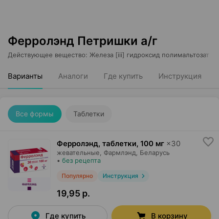
Ферролэнд Петришки а/г
Действующее вещество
:
Железа [iii] гидроксид полимальтозат
Варианты
Аналоги
Где купить
Инструкция
Все формы
Таблетки
Ферролэнд, таблетки
,
100 мг
×
30
жевательные,
Фармлэнд
, Беларусь
•
без рецепта
Популярно
Инструкция
19,95 р.
Где купить
В корзину