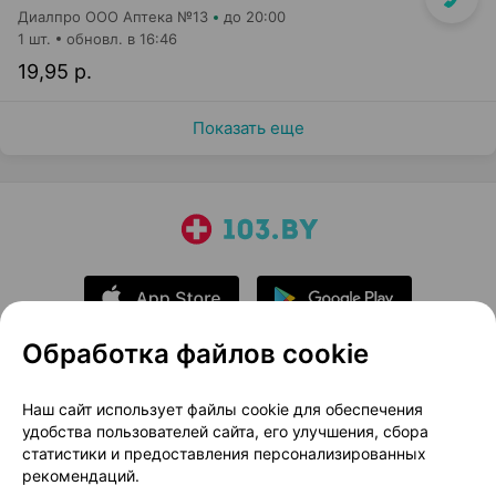
Диалпро ООО Аптека №13
до 20:00
1 шт.
обновл. в 16:46
19,95 р.
Показать еще
Обработка файлов cookie
О проекте
Новости проекта
Наш сайт использует файлы cookie для обеспечения
удобства пользователей сайта, его улучшения, сбора
Размещение рекламы
Медицинский маркетинг
статистики и предоставления персонализированных
Публичный договор
Доставка
рекомендаций.