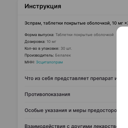
Инструкция
Эспрам, таблетки покрытые оболочкой, 10 мг ×
Форма выпуска
:
Таблетки покрытые оболочкой
Дозировка
:
10 мг
Кол-во в упаковке
:
30 шт.
Производитель
:
Белалек
МНН
:
Эсциталопрам
Что из себя представляет препарат и для
Противопоказания
Особые указания и меры предосторожно
Взаимодействия с другими лекарственн