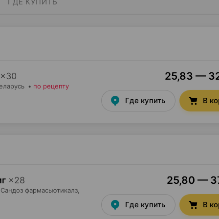
ГДЕ КУПИТЬ
25,83 — 32
×
30
Беларусь
•
по рецепту
Где купить
В к
25,80 — 37
мг
×
28
Сандоз фармасьютикалз
,
Где купить
В к