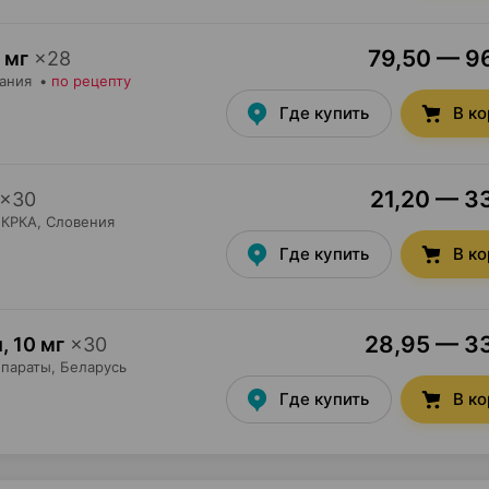
79,50 — 96
 мг
×
28
Дания
•
по рецепту
Где купить
В к
21,20 — 33
×
30
КРКА
, Словения
Где купить
В к
28,95 — 33
и
,
10 мг
×
30
параты
, Беларусь
Где купить
В к