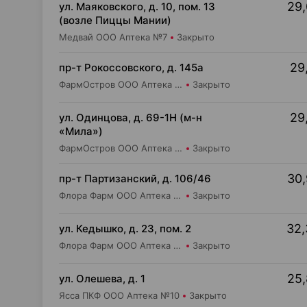
29,
ул. Маяковского, д. 10, пом. 13
(возле Пиццы Мании)
Медвай ООО Аптека №7
Закрыто
29,
пр-т Рокоссовского, д. 145а
ФармОстров ООО Аптека №9 на Рокоссовского
Закрыто
29,
ул. Одинцова, д. 69-1Н (м-н
«Мила»)
ФармОстров ООО Аптека №16 на Одинцова
Закрыто
30,
пр-т Партизанский, д. 106/46
Флора Фарм ООО Аптека №20
Закрыто
32,
ул. Кедышко, д. 23, пом. 2
Флора Фарм ООО Аптека №21
Закрыто
25,
ул. Олешева, д. 1
Ясса ПКФ ООО Аптека №10
Закрыто