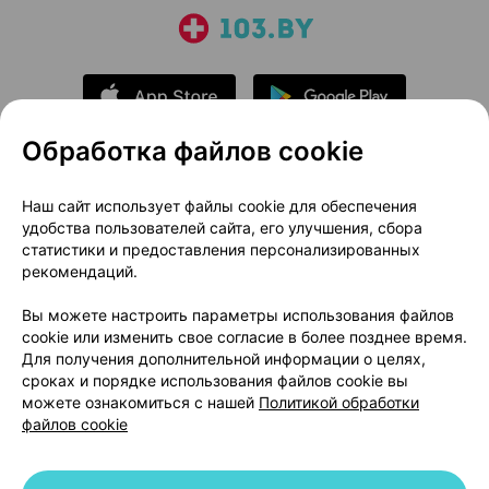
Обработка файлов cookie
О проекте
Новости проекта
Наш сайт использует файлы cookie для обеспечения
удобства пользователей сайта, его улучшения, сбора
Размещение рекламы
Медицинский маркетинг
статистики и предоставления персонализированных
Публичный договор
Доставка
рекомендаций.
Пользовательское соглашение
Вы можете настроить параметры использования файлов
Способы оплаты
Вакансии
Партнеры
cookie или изменить свое согласие в более позднее время.
Написать руководителю 103.by
Для получения дополнительной информации о целях,
сроках и порядке использования файлов cookie вы
Написать в поддержку
можете ознакомиться с нашей
Политикой обработки
Персональные настройки Cookie
файлов cookie
Обработка персональных данных