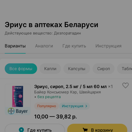
Эриус в аптеках Беларуси
Действующее вещество
:
Дезлоратадин
Варианты
Аналоги
Где купить
Инструкция
Все формы
Капли
Капсулы
Сироп
Табл
Эриус, сироп
,
2.5 мг / 5 мл 60 мл
×
1
Байер Консьюмер Кэр
, Швейцария
•
без рецепта
Популярно
Инструкция
10,00 — 39,82 р.
Где купить
В корзину