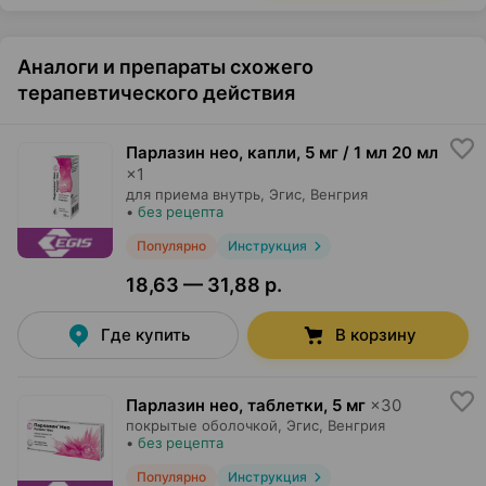
Аналоги и препараты схожего
терапевтического действия
Парлазин нео, капли
,
5 мг / 1 мл 20 мл
×
1
для приема внутрь,
Эгис
, Венгрия
•
без рецепта
Популярно
Инструкция
18,63 — 31,88 р.
Где купить
В корзину
Парлазин нео, таблетки
,
5 мг
×
30
покрытые оболочкой,
Эгис
, Венгрия
•
без рецепта
Популярно
Инструкция