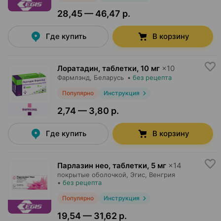
28,45 — 46,47 р.
Где купить
В корзину
Лоратадин, таблетки
,
10 мг
×
10
Фармлэнд
, Беларусь
•
без рецепта
Популярно
Инструкция
2,74 — 3,80 р.
Где купить
В корзину
Парлазин нео, таблетки
,
5 мг
×
14
покрытые оболочкой,
Эгис
, Венгрия
•
без рецепта
Популярно
Инструкция
19,54 — 31,62 р.