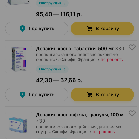
Инструкция
95,40 — 116,11 р.
Где купить
В корзину
Депакин хроно, таблетки
,
500 мг
×
30
пролонгированного действия покрытые
оболочкой,
Санофи
, Франция
•
по рецепту
Инструкция
42,30 — 62,66 р.
Где купить
В корзину
Депакин хроносфера, гранулы
,
100 мг
×
30
пролонгированного действия для приема
внутрь,
Санофи
, Франция
•
по рецепту