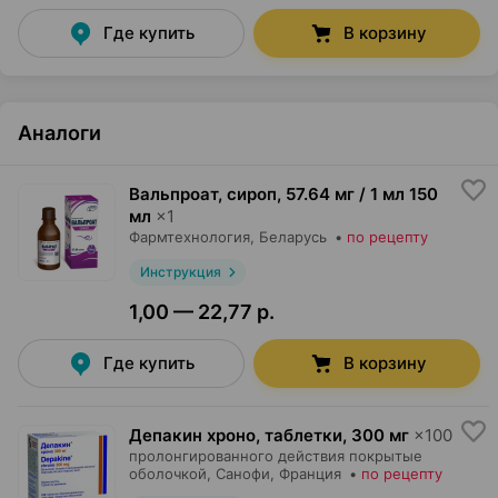
Где купить
В корзину
Аналоги
Вальпроат, сироп
,
57.64 мг / 1 мл 150
мл
×
1
Фармтехнология
, Беларусь
•
по рецепту
Инструкция
1,00 — 22,77 р.
Где купить
В корзину
Депакин хроно, таблетки
,
300 мг
×
100
пролонгированного действия покрытые
оболочкой,
Санофи
, Франция
•
по рецепту