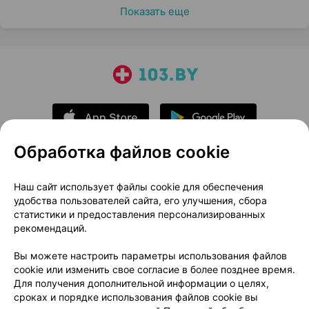
Показать еще
Обработка файлов cookie
О проекте
Новости проекта
Наш сайт использует файлы cookie для обеспечения
удобства пользователей сайта, его улучшения, сбора
Размещение рекламы
Медицинский маркетинг
статистики и предоставления персонализированных
Публичный договор
Доставка
рекомендаций.
Пользовательское соглашение
Вы можете настроить параметры использования файлов
Способы оплаты
Вакансии
Партнеры
cookie или изменить свое согласие в более позднее время.
Написать руководителю 103.by
Для получения дополнительной информации о целях,
сроках и порядке использования файлов cookie вы
Написать в поддержку