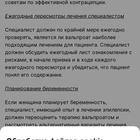
советам по эффективной контрацепции.
Ежегодные пересмотры лечения специалистом
Специалист должен по крайней мере ежегодно
проверять, является ли вальпроат наиболее
подходящим лечением для пациента. Специалист
должен обсудить ежегодный лист ознакомления с
рисками, в начале приема и в ходе каждого
ежегодного пересмотра и убедиться, что пациент
понял его содержание.
Планирование беременности
Если женщина планирует беременность,
специалист, имеющий опыт в лечении эпилепсии,
должен переоценить терапию вальпроатом и
рассмотреть альтернативные варианты лечения.
Необходимо приложить все усилия для перехода к
соответствующему альтернативному лечению до