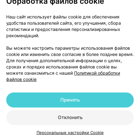
Обработка файлов cookie
зачатия и до прекращения контрацепции (см.
Беременность и грудное вскармливание). Если
Наш сайт использует файлы cookie для обеспечения
смена терапии невозможна, женщина должна
удобства пользователей сайта, его улучшения, сбора
статистики и предоставления персонализированных
получить дополнительное консультирование
рекомендаций.
относительно рисков внутриутробного
воздействия вальпроатов для будущего ребенка,
Вы можете настроить параметры использования файлов
чтобы способствовать принятию осознанного
cookie или изменить свое согласие в более позднее время.
решения в отношении планирования семьи.
Для получения дополнительной информации о целях,
сроках и порядке использования файлов cookie вы
можете ознакомиться с нашей
Политикой обработки
В случае беременности
файлов cookie
Если женщина, применяющая вальпроат,
забеременела, ей необходимо немедленно
Принять
обратиться к специалисту для переоценки лечения
вальпроатом и рассмотреть альтернативные
варианты. Беременных пациенток, принимающих
Отклонить
вальпроат, и их партнеров следует направлять к
врачу-генетику для оценки и консультирования в
Персональные настройки Cookie
Каталог
Корзина
Избранное
Профиль
отношении беременности (см. Беременность и