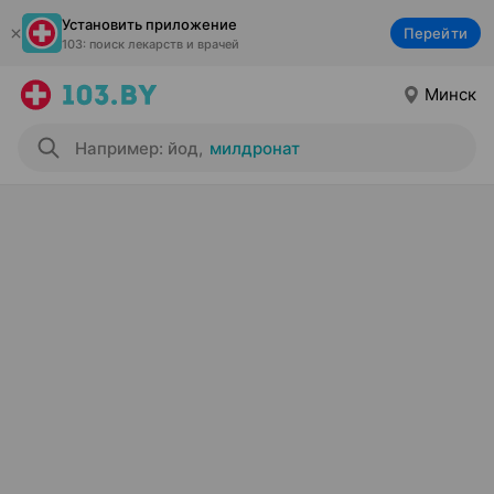
Установить приложение
Перейти
103: поиск лекарств и врачей
Минск
Например: йод
,
милдронат