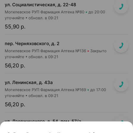
ул. Социалистическая, д. 22-48
Могилевское РУП Фармация Аптека №80
до 20:00
уточняйте
обновл. в 09:21
55,90 р.
пер. Черняховского, д. 2
Могилевское РУП Фармация Аптека №136
Закрыто
уточняйте
обновл. в 09:21
56,20 р.
ул. Ленинская, д. 43а
Могилевское РУП Фармация Аптека №169
до 17:00
уточняйте
обновл. в 09:21
56,20 р.
ул. Дзержинского, д. 54, пом. 57/а
Моя Аптека ООО Аптека №53
до 19:00