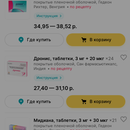
покрытые пленочной оболочкой,
Гедеон
Рихтер
, Венгрия
•
по рецепту
Инструкция
34,95 — 38,52 р.
Где купить
В корзину
Дронис, таблетки
,
3 мг + 20 мкг
×
24
покрытые оболочкой,
Сан фармасьютикалс
,
Индия
•
по рецепту
Инструкция
27,40 — 31,10 р.
Где купить
В корзину
Мидиана, таблетки
,
3 мг + 30 мкг
×
21
покрытые пленочной оболочкой,
Гедеон