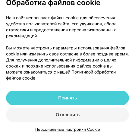
Обработка файлов cookie
уточняйте
обновл. в 09:22
56,30 р.
Наш сайт использует файлы cookie для обеспечения
удобства пользователей сайта, его улучшения, сбора
Показать еще
статистики и предоставления персонализированных
рекомендаций.
Вы можете настроить параметры использования файлов
cookie или изменить свое согласие в более позднее время.
Для получения дополнительной информации о целях,
сроках и порядке использования файлов cookie вы
можете ознакомиться с нашей
Политикой обработки
файлов cookie
Принять
О проекте
Новости проекта
Размещение рекламы
Медицинский маркетинг
Отклонить
Публичный договор
Доставка
Пользовательское соглашение
Персональные настройки Cookie
Каталог
Корзина
Избранное
Профиль