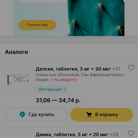
Аналоги
Делсия, таблетки
,
3 мг + 30 мкг
×
21
покрытые оболочкой,
Сан фармасьютикалс
,
Индия
•
по рецепту
Инструкция
31,06 — 34,74 р.
Где купить
В корзину
Димиа, таблетки
,
3 мг + 20 мкг
×
28