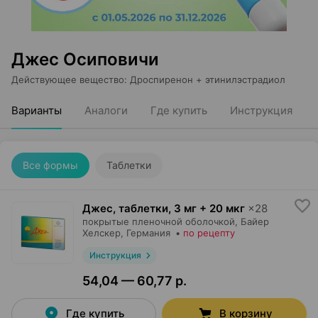
Джес Осиповичи
Действующее вещество
:
Дроспиренон + этинилэстрадиол
Варианты
Аналоги
Где купить
Инструкция
Все формы
Таблетки
Джес, таблетки
,
3 мг + 20 мкг
×
28
покрытые пленочной оболочкой,
Байер
Хелскер
, Германия
•
по рецепту
Инструкция
54,04 — 60,77 р.
Где купить
В корзину