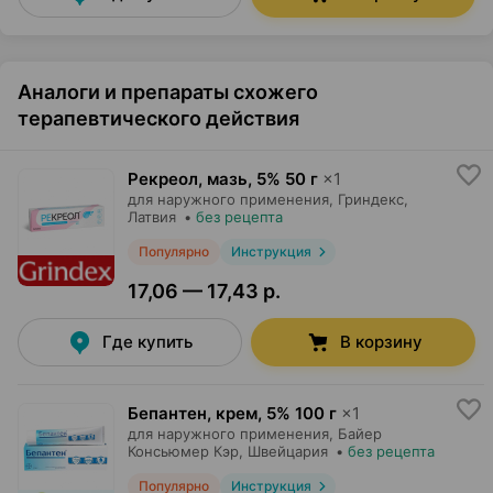
Аналоги и препараты схожего
терапевтического действия
Рекреол, мазь
,
5% 50 г
×
1
для наружного применения,
Гриндекс
,
Латвия
•
без рецепта
Популярно
Инструкция
17,06 — 17,43 р.
Где купить
В корзину
Бепантен, крем
,
5% 100 г
×
1
для наружного применения,
Байер
Консьюмер Кэр
, Швейцария
•
без рецепта
Популярно
Инструкция