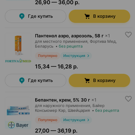
26,90 — 36,00 р.
Где купить
В корзину
Пантенол аэро, аэрозоль
,
58 г
×
1
для местного применения,
Фортива Мед
,
Беларусь
•
без рецепта
Популярно
Инструкция
15,34 — 16,28 р.
Где купить
В корзину
Бепантен, крем
,
5% 30 г
×
1
для наружного применения,
Байер
Консьюмер Кэр
, Швейцария
•
без рецепта
Популярно
Инструкция
27,00 — 36,19 р.