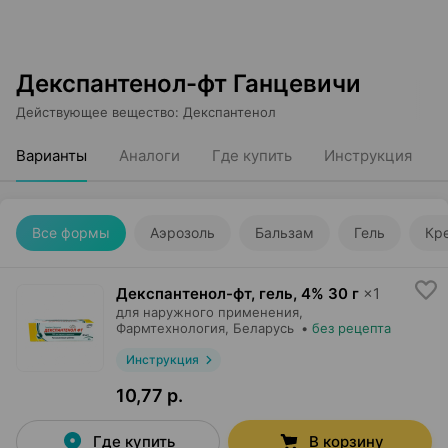
Декспантенол-фт Ганцевичи
Действующее вещество
:
Декспантенол
Варианты
Аналоги
Где купить
Инструкция
Все формы
Аэрозоль
Бальзам
Гель
Кр
Декспантенол-фт, гель
,
4% 30 г
×
1
для наружного применения,
Фармтехнология
, Беларусь
•
без рецепта
Инструкция
10,77 р.
Где купить
В корзину