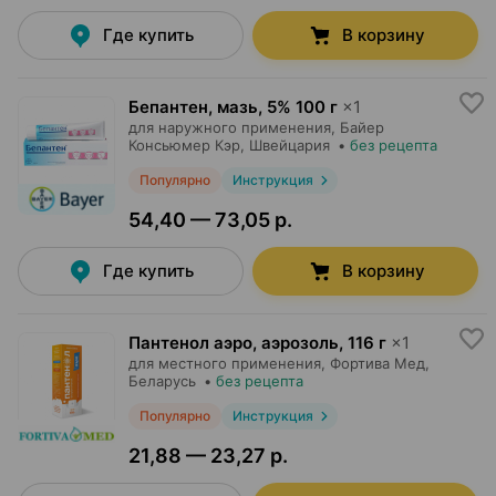
Где купить
В корзину
Бепантен, мазь
,
5% 100 г
×
1
для наружного применения,
Байер
Консьюмер Кэр
, Швейцария
•
без рецепта
Популярно
Инструкция
54,40 — 73,05 р.
Где купить
В корзину
Пантенол аэро, аэрозоль
,
116 г
×
1
для местного применения,
Фортива Мед
,
Беларусь
•
без рецепта
Популярно
Инструкция
21,88 — 23,27 р.