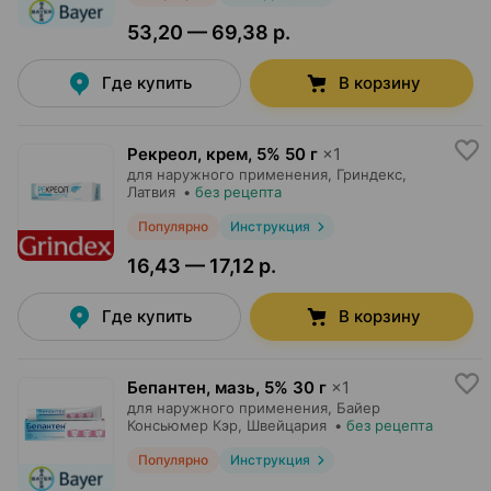
53,20 — 69,38 р.
Где купить
В корзину
Рекреол, крем
,
5% 50 г
×
1
для наружного применения,
Гриндекс
,
Латвия
•
без рецепта
Популярно
Инструкция
16,43 — 17,12 р.
Где купить
В корзину
Бепантен, мазь
,
5% 30 г
×
1
для наружного применения,
Байер
Консьюмер Кэр
, Швейцария
•
без рецепта
Популярно
Инструкция