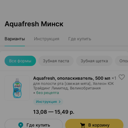
Aquafresh Минск
Варианты
Инструкция
Где купить
Все формы
Зубная паста
Зубная щетка
Опо
Aquafresh, ополаскиватель
,
500 мл
×
1
для полости рта [свежая мята],
Хелеон ЮК
Трэйдинг Лимитед
, Великобритания
•
без рецепта
Инструкция
13,08 — 15,49 р.
Где купить
В корзину