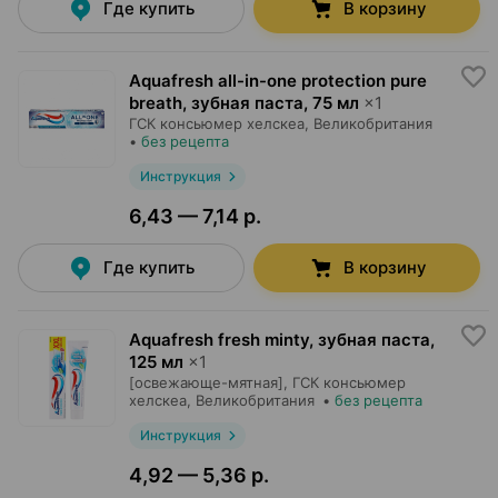
Где купить
В корзину
Aquafresh all-in-one protection pure
breath, зубная паста
,
75 мл
×
1
ГСК консьюмер хелскеа
, Великобритания
•
без рецепта
Инструкция
6,43 — 7,14 р.
Где купить
В корзину
Aquafresh fresh minty, зубная паста
,
125 мл
×
1
[освежающе-мятная],
ГСК консьюмер
хелскеа
, Великобритания
•
без рецепта
Инструкция
4,92 — 5,36 р.