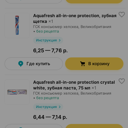
Aquafresh all-in-one protection, зубная
щетка
×
1
ГСК консьюмер хелскеа
, Великобритания
•
без рецепта
Инструкция
6,25 — 7,76 р.
Где купить
В корзину
Aquafresh all-in-one protection crystal
white, зубная паста
,
75 мл
×
1
ГСК консьюмер хелскеа
, Великобритания
•
без рецепта
Инструкция
6,44 — 7,14 р.