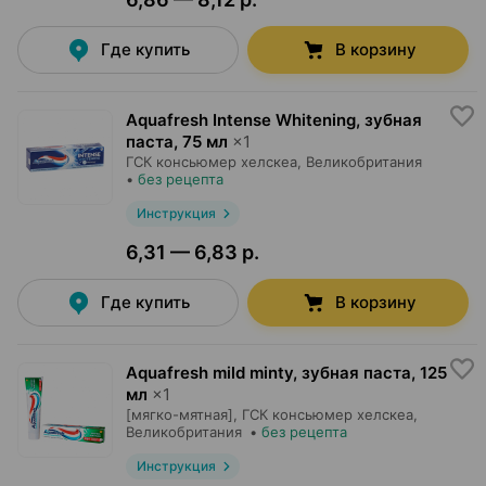
Где купить
В корзину
Aquafresh Intense Whitening, зубная
паста
,
75 мл
×
1
ГСК консьюмер хелскеа
, Великобритания
•
без рецепта
Инструкция
6,31 — 6,83 р.
Где купить
В корзину
Aquafresh mild minty, зубная паста
,
125
мл
×
1
[мягко-мятная],
ГСК консьюмер хелскеа
,
Великобритания
•
без рецепта
Инструкция