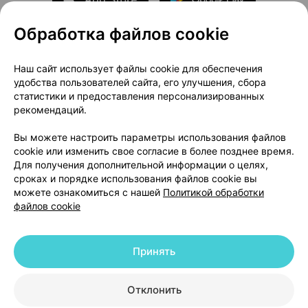
Обработка файлов cookie
О проекте
Новости проекта
Наш сайт использует файлы cookie для обеспечения
удобства пользователей сайта, его улучшения, сбора
Размещение рекламы
Медицинский маркетинг
статистики и предоставления персонализированных
Публичный договор
Доставка
рекомендаций.
Пользовательское соглашение
Вы можете настроить параметры использования файлов
Способы оплаты
Вакансии
Партнеры
cookie или изменить свое согласие в более позднее время.
Написать руководителю 103.by
Для получения дополнительной информации о целях,
сроках и порядке использования файлов cookie вы
Написать в поддержку
можете ознакомиться с нашей
Политикой обработки
Персональные настройки Cookie
файлов cookie
Обработка персональных данных
Принять
© 2026 ООО «Артокс Лаб», УНП 191700409 | 220012, Республика Беларусь,
г. Минск, улица Толбухина, 2, пом. 16 | help@103.by
|
Служба поддержки
+375 291212755
Отклонить