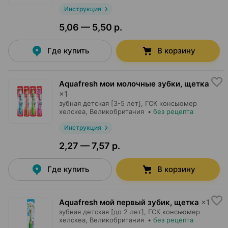
Инструкция
5,06 — 5,50 р.
Где купить
В корзину
Aquafresh мои молочные зубки, щетка
×
1
зубная детская [3-5 лет],
ГСК консьюмер
хелскеа
, Великобритания
•
без рецепта
Инструкция
2,27 — 7,57 р.
Где купить
В корзину
Aquafresh мой первый зубик, щетка
×
1
зубная детская [до 2 лет],
ГСК консьюмер
хелскеа
, Великобритания
•
без рецепта