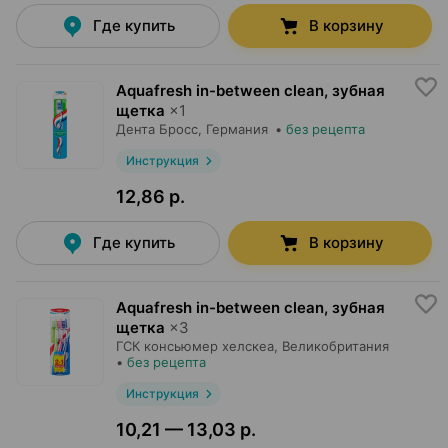
Где купить
В корзину
Aquafresh in-between clean, зубная
щетка
×
1
Дента Бросс
, Германия
•
без рецепта
Инструкция
12,86 р.
Где купить
В корзину
Aquafresh in-between clean, зубная
щетка
×
3
ГСК консьюмер хелскеа
, Великобритания
•
без рецепта
Инструкция
10,21 — 13,03 р.