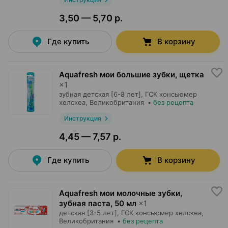
3,50 — 5,70 р.
Где купить
В корзину
Aquafresh мои большие зубки, щетка
×
1
зубная детская [6-8 лет],
ГСК консьюмер
хелскеа
, Великобритания
•
без рецепта
Инструкция
4,45 — 7,57 р.
Где купить
В корзину
Aquafresh мои молочные зубки,
зубная паста
,
50 мл
×
1
детская [3-5 лет],
ГСК консьюмер хелскеа
,
Великобритания
•
без рецепта