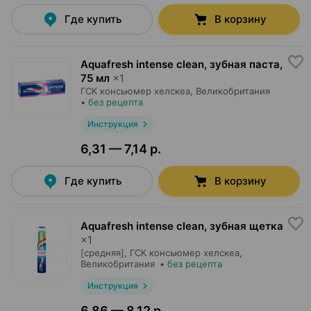
Где купить
В корзину
Aquafresh intense clean, зубная паста
,
75 мл
×
1
ГСК консьюмер хелскеа
, Великобритания
•
без рецепта
Инструкция
6,31 — 7,14 р.
Где купить
В корзину
Aquafresh intense clean, зубная щетка
×
1
[средняя],
ГСК консьюмер хелскеа
,
Великобритания
•
без рецепта
Инструкция
6,86 — 8,12 р.