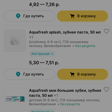
4,92 — 7,26 р.
Где купить
В корзину
Aquafresh splash, зубная паста
,
50 мл
×
1
[клубника; 6-8 лет],
ГСК консьюмер
хелскеа
, Великобритания
•
без рецепта
Инструкция
5,30 — 7,51 р.
Где купить
В корзину
Aquafresh мои большие зубки, зубная
паста
,
50 мл
×
1
детская [6-8 лет],
ГСК консьюмер хелскеа
,
Великобритания
•
без рецепта
Инструкция