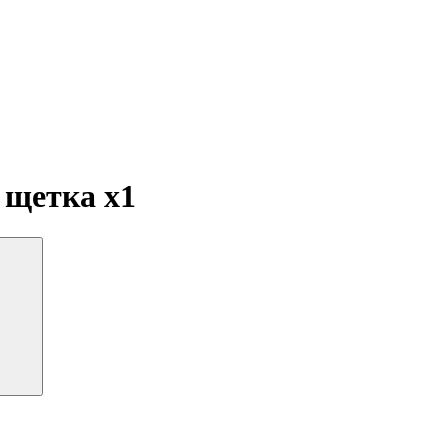
ая щетка
x1