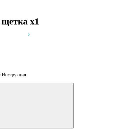
ая щетка
x1
я
Инструкция