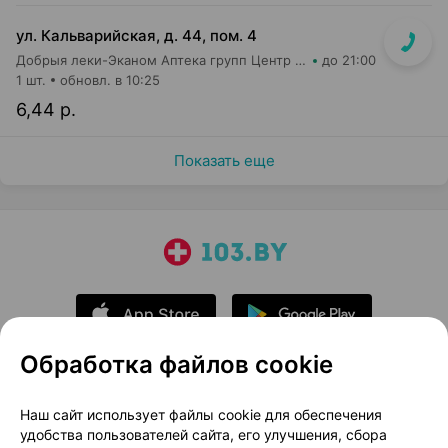
ул. Кальварийская, д. 44, пом. 4
Добрыя леки-Эканом Аптека групп Центр ООО Аптека №39
до 21:00
1 шт.
обновл. в 10:25
6,44 р.
Показать еще
Обработка файлов cookie
О проекте
Новости проекта
Наш сайт использует файлы cookie для обеспечения
удобства пользователей сайта, его улучшения, сбора
Размещение рекламы
Медицинский маркетинг