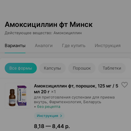
Амоксициллин фт Минск
Действующее вещество
:
Амоксициллин
Варианты
Аналоги
Где купить
Инструкция
Все формы
Капсулы
Порошок
Таблетки
Амоксициллин фт, порошок
,
125 мг / 5
мл 20 г
×
1
для приготовления суспензии для приема
внутрь,
Фармтехнология
, Беларусь
•
без рецепта
Инструкция
8,18 — 8,44 р.