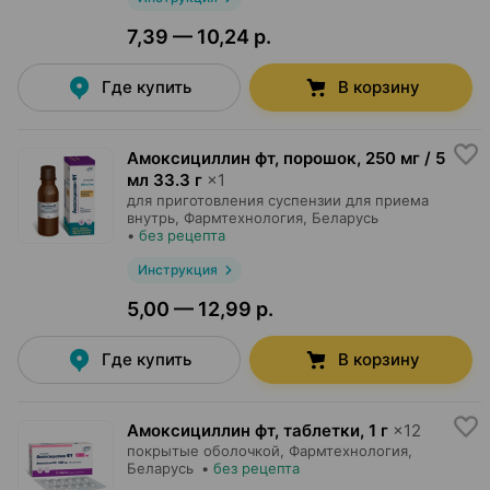
7,39 — 10,24 р.
Где купить
В корзину
Амоксициллин фт, порошок
,
250 мг / 5
мл 33.3 г
×
1
для приготовления суспензии для приема
внутрь,
Фармтехнология
, Беларусь
•
без рецепта
Инструкция
5,00 — 12,99 р.
Где купить
В корзину
Амоксициллин фт, таблетки
,
1 г
×
12
покрытые оболочкой,
Фармтехнология
,
Беларусь
•
без рецепта