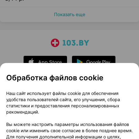
Показать еще
Обработка файлов cookie
О проекте
Новости проекта
Наш сайт использует файлы cookie для обеспечения
удобства пользователей сайта, его улучшения, сбора
Размещение рекламы
Медицинский маркетинг
статистики и предоставления персонализированных
Публичный договор
Доставка
рекомендаций.
Пользовательское соглашение
Вы можете настроить параметры использования файлов
Способы оплаты
Вакансии
Партнеры
cookie или изменить свое согласие в более позднее время.
Написать руководителю 103.by
Для получения дополнительной информации о целях,