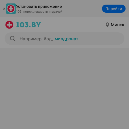
Установить приложение
Перейти
103: поиск лекарств и врачей
Минск
Например: йод
,
милдронат