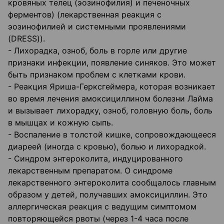
кровяных телец (эозинофилия) и печеночных
ферментов) (лекарственная реакция с
эозинофилией и системными проявлениями
(DRESS)).
- Лихорадка, озноб, боль в горле или другие
признаки инфекции, появление синяков. Это может
быть признаком проблем с клетками крови.
- Реакция Яриша-Герксгеймера, которая возникает
во время лечения амоксициллином болезни Лайма
и вызывает лихорадку, озноб, головную боль, боль
в мышцах и кожную сыпь.
- Воспаление в толстой кишке, сопровождающееся
диареей (иногда с кровью), болью и лихорадкой.
- Синдром энтероколита, индуцированного
лекарственным препаратом. О синдроме
лекарственного энтероколита сообщалось главным
образом у детей, получавших амоксициллин. Это
аллергическая реакция с ведущим симптомом
повторяющейся рвоты (через 1-4 часа после