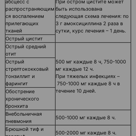
абсцесс с
При остром цистите может
распространяющим
быть использована
ся воспалением
следующая схема лечения: по
прилегающих
3 г амоксициллина 2 раза в
тканей
сутки, курс лечения – 1 день.
Острый цистит
Острый средний
отит
Острый
500 мг каждые 8 ч, 750-1000
стрептококковый
мг каждые 12 ч.
тонзиллит и
При тяжелых инфекциях –
фарингит
750-1000 мг каждые 8 ч в
течение 10 дней.
Обострение
хронического
бронхита
Внебольничная
500-1000 мг каждые 8 ч.
пневмония
Брюшной тиф и
500-2000 мг каждые 8 ч.