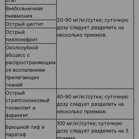
отит
Внебольничная
пневмония
20-90 мг/кг/сутки; суточную
Острый цистит
дозу следует разделить на
Острый
несколько приемов.
пиелонефрит
Околозубной
абсцесс с
распространяющим
ся воспалением
прилегающих
тканей
Острый
40-90 мг/кг/сутки; суточную
стрептококковый
дозу следует разделить на
тонзиллит и
несколько приемов.
фарингит
100 мг/кг/сутки; суточную
Брюшной тиф и
дозу следует разделить на 3
паратиф
приема.