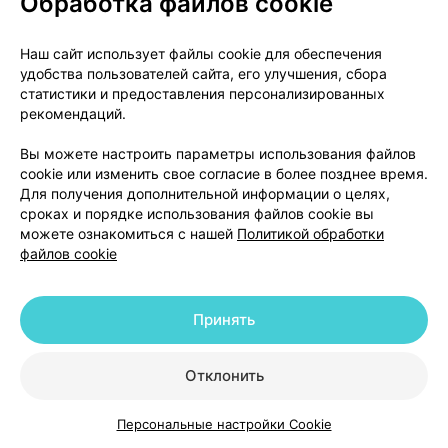
Обработка файлов cookie
образовываться также пятна другого вида,
пузырьки и иные изменения кожи.
Наш сайт использует файлы cookie для обеспечения
удобства пользователей сайта, его улучшения, сбора
- Синдром Стивенса-Джонсона, токсический
статистики и предоставления персонализированных
эпидермальный некролиз. Возможные проявления:
рекомендаций.
распространенная сыпь в виде красных пятен,
пузырей, болезненных язв, сопровождающаяся
Вы можете настроить параметры использования файлов
шелушением и отслоением кожи и слизистых
cookie или изменить свое согласие в более позднее время.
Для получения дополнительной информации о целях,
оболочек; поражаются слизистые оболочки
сроках и порядке использования файлов cookie вы
ротовой полости, носа, глаз, половых органов,
можете ознакомиться с нашей
Политикой обработки
любые участки кожи; до появления изменений на
файлов cookie
коже и слизистых оболочках может наблюдаться
повышение температуры тела, озноб, боль в горле,
головная боль.
Принять
- Буллезный и эксфолиативный дерматит.
Отклонить
Возможные проявления: обширное воспаление и
покраснение кожи, сопровождающееся
Персональные настройки Cookie
образованием пузырей или шелушением кожи.
Каталог
Корзина
Избранное
Профиль