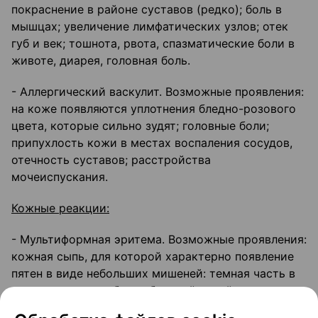
покраснение в районе суставов (редко); боль в
мышцах; увеличение лимфатических узлов; отек
губ и век; тошнота, рвота, спазматические боли в
животе, диарея, головная боль.
- Аллергический васкулит. Возможные проявления:
на коже появляются уплотнения бледно-розового
цвета, которые сильно зудят; головные боли;
припухлость кожи в местах воспаления сосудов,
отечность суставов; расстройства
мочеиспускания.
Кожные реакции:
- Мультиформная эритема. Возможные проявления:
кожная сыпь, для которой характерно появление
пятен в виде небольших мишеней: темная часть в
центре окружена более бледной зоной, по контуру
бледной зоны образуется темное кольцо; могут