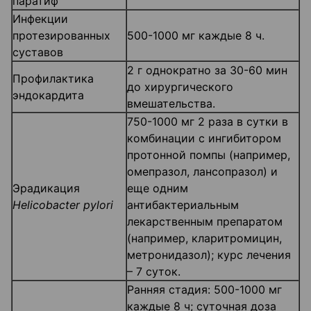
паратиф
Инфекции
протезированных
500-1000 мг каждые 8 ч.
суставов
2 г однократно за 30-60 мин
Профилактика
до хирургического
эндокардита
вмешательства.
750-1000 мг 2 раза в сутки в
комбинации с ингибитором
протонной помпы (например,
омепразол, лансопразол) и
Эрадикация
еще одним
Helicobacter pylori
антибактериальным
лекарственным препаратом
(например, кларитромицин,
метронидазол); курс лечения
– 7 суток.
Ранняя стадия: 500-1000 мг
каждые 8 ч; суточная доза