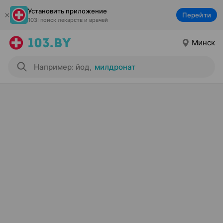
Установить приложение
Перейти
103: поиск лекарств и врачей
Минск
Например: йод
,
милдронат