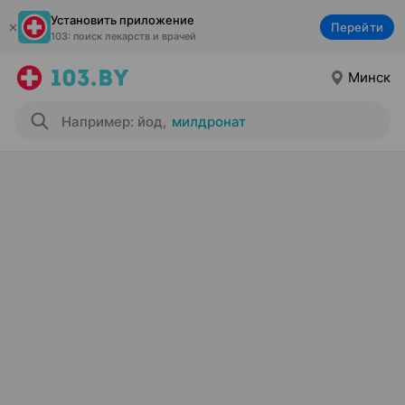
Установить приложение
Перейти
103: поиск лекарств и врачей
Минск
Например: йод
,
милдронат