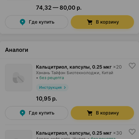
74,32 — 80,00 р.
Где купить
В корзину
Аналоги
Кальцитриол, капсулы
,
0.25 мкг
×
20
Хэнань Тайфэн Биотекнолоджи
, Китай
•
без рецепта
Инструкция
10,95 р.
Где купить
В корзину
Кальцитриол, капсулы
,
0.25 мкг
×
30
Асодж софт капс
, Индия
•
без рецепта