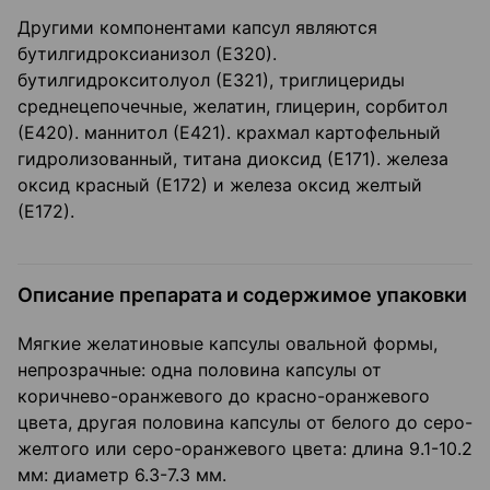
Другими компонентами капсул являются
бутилгидроксианизол (Е320).
бутилгидрокситолуол (Е321), триглицериды
среднецепочечные, желатин, глицерин, сорбитол
(Е420). маннитол (Е421). крахмал картофельный
гидролизованный, титана диоксид (Е171). железа
оксид красный (Е172) и железа оксид желтый
(Е172).
Описание препарата и содержимое упаковки
Мягкие желатиновые капсулы овальной формы,
непрозрачные: одна половина капсулы от
коричнево-оранжевого до красно-оранжевого
цвета, другая половина капсулы от белого до серо-
желтого или серо-оранжевого цвета: длина 9.1-10.2
мм: диаметр 6.3-7.3 мм.