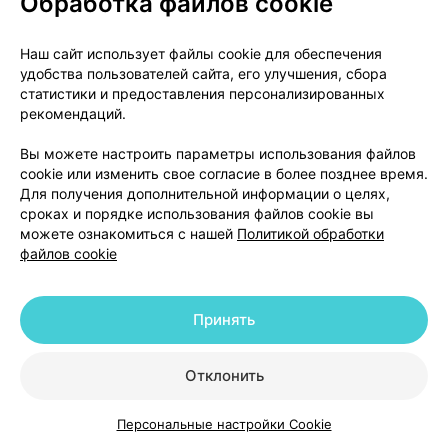
Обработка файлов cookie
Наш сайт использует файлы cookie для обеспечения
удобства пользователей сайта, его улучшения, сбора
статистики и предоставления персонализированных
рекомендаций.
Вы можете настроить параметры использования файлов
О проекте
Новости проекта
cookie или изменить свое согласие в более позднее время.
Размещение рекламы
Медицинский маркетинг
Для получения дополнительной информации о целях,
сроках и порядке использования файлов cookie вы
Публичный договор
Доставка
можете ознакомиться с нашей
Политикой обработки
Пользовательское соглашение
файлов cookie
Способы оплаты
Вакансии
Партнеры
Написать руководителю 103.by
Принять
Написать в поддержку
Персональные настройки Cookie
Отклонить
Обработка персональных данных
Персональные настройки Cookie
Каталог
Корзина
Избранное
Профиль