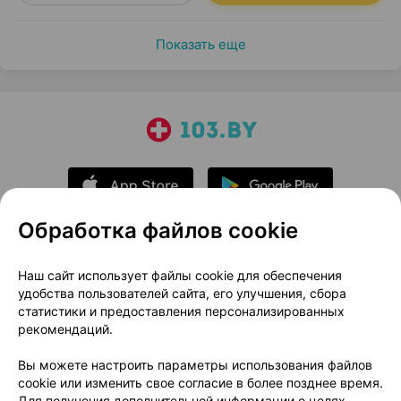
Показать еще
Обработка файлов cookie
О проекте
Новости проекта
Наш сайт использует файлы cookie для обеспечения
удобства пользователей сайта, его улучшения, сбора
Размещение рекламы
Медицинский маркетинг
статистики и предоставления персонализированных
Публичный договор
Доставка
рекомендаций.
Пользовательское соглашение
Вы можете настроить параметры использования файлов
Способы оплаты
Вакансии
Партнеры
cookie или изменить свое согласие в более позднее время.
Написать руководителю 103.by
Для получения дополнительной информации о целях,