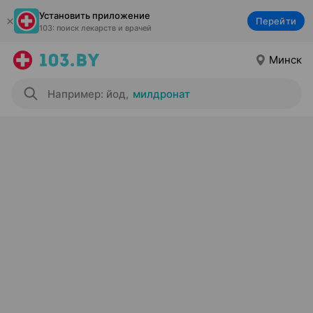
Установить приложение
Перейти
103: поиск лекарств и врачей
Минск
Например: йод
,
милдронат