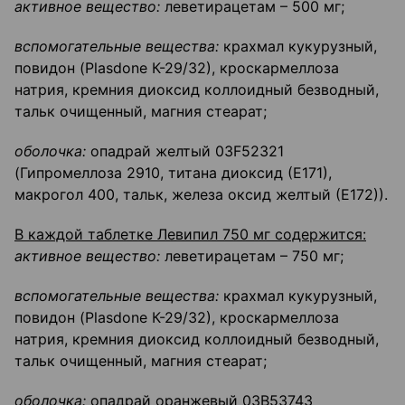
активное вещество:
леветирацетам – 500 мг;
вспомогательные вещества:
крахмал кукурузный,
повидон (Plasdone К-29/32), кроскармеллоза
натрия, кремния диоксид коллоидный безводный,
тальк очищенный, магния стеарат;
оболочка:
опадрай желтый 03F52321
(Гипромеллоза 2910, титана диоксид (Е171),
макрогол 400, тальк, железа оксид желтый (Е172)).
В каждой таблетке Левипил 750 мг содержится:
активное вещество:
леветирацетам – 750 мг;
вспомогательные вещества:
крахмал кукурузный,
повидон (Plasdone К-29/32), кроскармеллоза
натрия, кремния диоксид коллоидный безводный,
тальк очищенный, магния стеарат;
оболочка:
опадрай оранжевый 03В53743