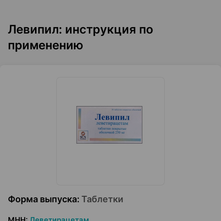
Левипил: инструкция по
применению
Форма выпуска
:
Таблетки
МНН
:
Леветирацетам