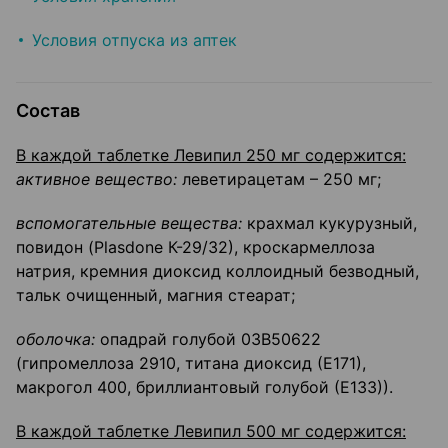
Условия отпуска из аптек
Состав
В каждой таблетке Левипил 250 мг содержится:
активное вещество:
леветирацетам – 250 мг;
вспомогательные вещества:
крахмал кукурузный,
повидон (Plasdone К-29/32), кроскармеллоза
натрия, кремния диоксид коллоидный безводный,
тальк очищенный, магния стеарат;
оболочка:
опадрай голубой 03В50622
(гипромеллоза 2910, титана диоксид (Е171),
макрогол 400, бриллиантовый голубой (Е133)).
В каждой таблетке Левипил 500 мг содержится: