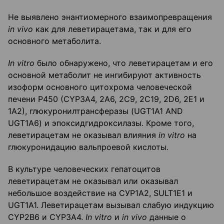
Не выявлено энантиомерного взаимопревращения
in
vivo
как для леветирацетама, так и для его
основного метаболита.
In
vitro
было обнаружено, что леветирацетам и его
основной метаболит не ингибируют активность
изоформ основного цитохрома человеческой
печени Р450 (CYP3A4, 2А6, 2С9, 2С19, 2D6, 2Е1 и
1А2), глюкуронилтрансферазы (UGT1A1 AND
UGT1A6) и эпоксидгидроксилазы. Кроме того,
леветирацетам не оказывал влияния
in
vitro
на
глюкуронидацию вальпроевой кислоты.
В культуре человеческих гепатоцитов
леветирацетам не оказывал или оказывал
небольшое воздействие на СУР1А2, SULT1E1 и
UGT1А1. Леветирацетам вызывал слабую индукцию
CYP2B6 и CYP3А4.
In
vitro
и
in
vivo
данные о