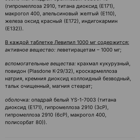
(гипромеллоза 2910, титана диоксид (Е171),
макрогол 400, апельсиновый желтый (Е110),
железа оксид красный (Е172), индигокармин
(Е132)).
В каждой таблетке Левипил 1000 мг содержится:
активное вещество:
леветирацетам – 1000 мг;
вспомогательные вещества:
крахмал кукурузный,
повидон (Plasdone К-29/32), кроскармеллоза
натрия, кремния диоксид коллоидный безводный,
тальк очищенный, магния стеарат;
оболочка:
опадрай белый YS-1-7003 (титана
диоксид (Е171), гипромеллоза 2910 (ЗсР),
гипромеллоза 2910 (6сР), макрогол 400,
полисорбат 80)).