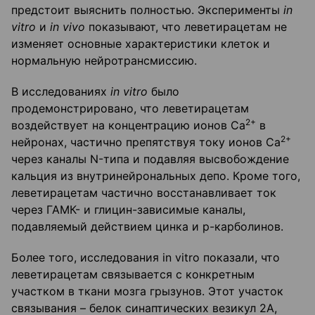
предстоит выяснить полностью. Эксперименты
in
vitro
и
in
vivo
показывают, что леветирацетам не
изменяет основные характеристики клеток и
нормальную нейротрансмиссию.
В исследованиях
in
vitro
было
продемонстрировано, что леветирацетам
2+
воздействует на концентрацию ионов Са
в
2+
нейронах, частично препятствуя току ионов Са
через каналы N-типа и подавляя высвобождение
кальция из внутринейрональных депо. Кроме того,
леветирацетам частично восстанавливает ток
через ГАМК- и глицин-зависимые каналы,
подавляемый действием цинка и р-карболинов.
Более того, исследования in vitro показали, что
леветирацетам связывается с конкретным
участком в ткани мозга грызунов. Этот участок
связывания – белок синаптических везикул 2А,