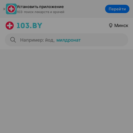
Установить приложение
Перейти
103: поиск лекарств и врачей
Минск
Например: йод
,
милдронат