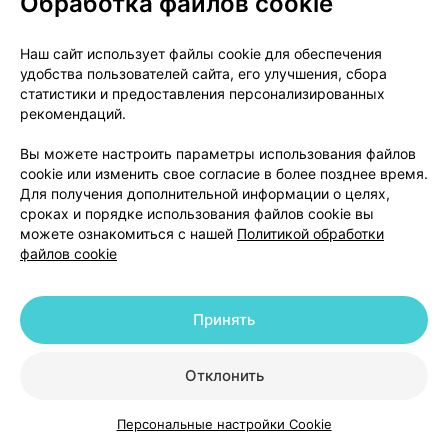
Обработка файлов cookie
Детская популяция
Дети (от 4 до 12 лет)
Наш сайт использует файлы cookie для обеспечения
удобства пользователей сайта, его улучшения, сбора
статистики и предоставления персонализированных
После однократного перорального приема (20 мг /
рекомендаций.
кг) у детей с эпилепсией (от 6 до 12 лет) период
полувыведения леветирацетама составил 6,0
Вы можете настроить параметры использования файлов
часов. Клиренс с поправкой на массу тела был
cookie или изменить свое согласие в более позднее время.
примерно на 30% выше, чем у взрослых с
Для получения дополнительной информации о целях,
сроках и порядке использования файлов cookie вы
эпилепсией.
можете ознакомиться с нашей
Политикой обработки
файлов cookie
После повторного перорального приема дозы (от
20 до 60 мг / кг в сутки) у детей с эпилепсией (от
4 до 12 лет) леветирацетам быстро всасывался.
Принять
Пиковая концентрация в плазме наблюдалась
через 0,5-1,0 часа после приема препарата.
Отклонить
Наблюдалось линейное и пропорциональное
увеличение пиковых концентраций в плазме и
Персональные настройки Cookie
площади под кривой. Период полувыведения
Каталог
Корзина
Избранное
Профиль