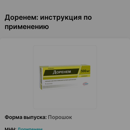
Доренем: инструкция по
применению
Форма выпуска
:
Порошок
МНН
:
Дорипенем