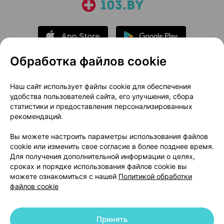
Обработка файлов cookie
О проекте
Новости проекта
Наш сайт использует файлы cookie для обеспечения
удобства пользователей сайта, его улучшения, сбора
Размещение рекламы
Медицинский маркетинг
статистики и предоставления персонализированных
Публичный договор
Доставка
рекомендаций.
Пользовательское соглашение
Вы можете настроить параметры использования файлов
Способы оплаты
Вакансии
Партнеры
cookie или изменить свое согласие в более позднее время.
Написать руководителю 103.by
Для получения дополнительной информации о целях,
сроках и порядке использования файлов cookie вы
Написать в поддержку
можете ознакомиться с нашей
Политикой обработки
Персональные настройки Cookie
файлов cookie
Обработка персональных данных
Принять