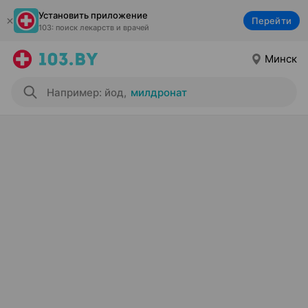
Установить приложение
Перейти
103: поиск лекарств и врачей
Минск
Например: йод
,
милдронат