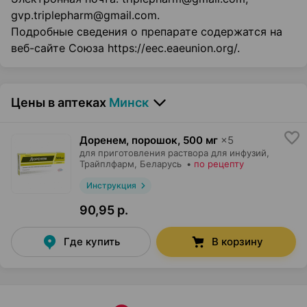
gvp.triplepharm@gmail.com.
Подробные сведения о препарате содержатся на
веб-сайте Союза https://eec.eaeunion.org/.
Цены в аптеках
Минск
Доренем, порошок
,
500 мг
×
5
для приготовления раствора для инфузий,
Трайплфарм
, Беларусь
•
по рецепту
Инструкция
90,95 р.
Где купить
В корзину