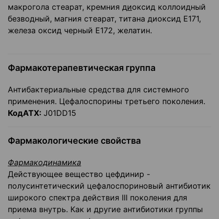
макрогола стеарат, кремния д
и
оксид коллоидный
безводный, магния стеарат, титана диоксид Е171,
железа оксид черный Е172, желатин.
Фармакотерапевтическая группа
Антибактериальные средства для системного
применения. Цефалоспорины третьего поко­ления.
КодАТХ:
J01DD15
Фармакологические свойства
Фармакодинамика
Действующее вещество цефдинир -
полусинтетический цефалоспориновый антибиотик
широкого спектра действия III поколения для
приема внутрь. Как и другие антибиотики груп­пы