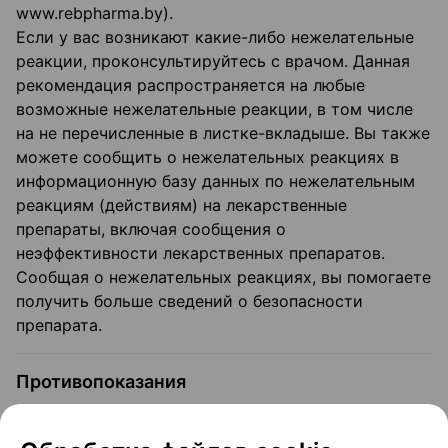
www.rebpharma.by).
Если у вас возникают какие-либо нежелательные
реакции, проконсультируйтесь с врачом. Данная
рекомендация распространяется на любые
возможные нежелательные реакции, в том числе
на не перечисленные в листке-вкладыше. Вы также
можете сообщить о нежела­тельных реакциях в
информационную базу данных по нежелательным
реакциям (действи­ям) на лекарственные
препараты, включая сообщения о
неэффективности лекарственных препаратов.
Сообщая о нежелательных реакциях, вы помогаете
получить больше сведений о безопасности
препарата.
Противопоказания
Риницеф противопоказан пациентам с аллергией к
цефалоспориновому классу антибиоти­ков в