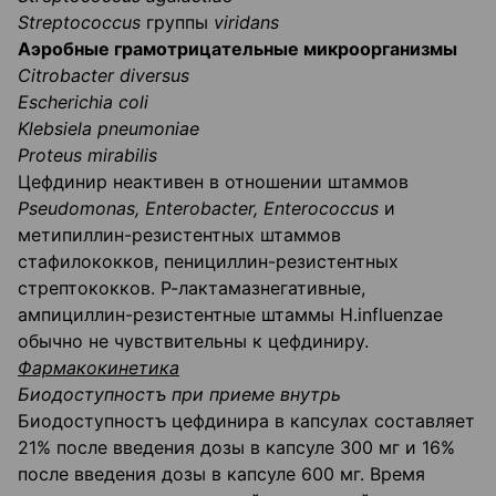
Streptococcus
группы
viridans
Аэробные грамотрицательные микроорганизмы
Citrobacter diversus
Escherichia coli
Klebsiela pneumoniae
Proteus mirabilis
Цефдинир неактивен в отношении штаммов
Pseudomonas, Enterobacter, Enterococcus
и
метипиллин-резистентных штаммов
стафилококков, пенициллин-резистентных
стрептококков. Р-лактамазнегативные,
ампициллин-резистентные штаммы H.influenzae
обычно не чувствительны к цефдиниру.
Фармакокинетика
Биодоступностъ при приеме внутрь
Биодоступностъ цефдинира в капсулах составляет
21% после введения дозы в капсуле 300 мг и 16%
после введения дозы в капсуле 600 мг. Время