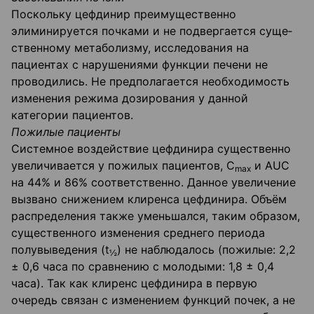
Поскольку цефдинир преимущественно
элиминируется почками и не подвергается суще­
ственному метаболизму, исследования на
пациентах с нарушениями функции печени не
проводились. Не предполагается необходимость
изменения режима дозирования у данной
категории пациентов.
Пожилые пациенты
Системное воздействие цефдинира существенно
увеличивается у пожилых пациентов, С
и AUC
mах
на 44% и 86% соответственно. Данное увеличение
вызвано снижением клиренса це­фдинира. Объём
распределения также уменьшался, таким образом,
существенного измене­ния среднего периода
полувыведения (t
) не наблюдалось (пожилые: 2,2
½
± 0,6 часа по сравнению с молодыми: 1,8 ± 0,4
часа). Так как клиренс цефдинира в первую
очередь связан с изменением функций почек, а не