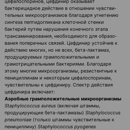
цефалоспоринов, цефдинир оказывает
бактерицидное действие в отношении чувстви­
тельных микроорганизмов благодаря угнетению
синтеза пептидогликана клеточной стенки
бактерий путем нарушения конечного этапа
трансаминирования, необходимого для образо­
вания поперечных связей. Цефдинир устойчив к
действию многих, но не всех, бета-лактамаз,
продуцируемых грамположительными и
грамотрицательными бактериями. Бла­годаря
этому многие микроорганизмы, резистентные к
пенициллинам и некоторым цефало­споринам,
чувствительны к цефдиниру. Спектр действия
цефдинира включает:
Аэробные грамположительные микроорганизмы
Staphylococcus
aureus
(включая штаммы,
продуцирующие бета-лактамазы)
Staphylococcus
pneumoniae
(только штаммы чувствительные к
пенициллину)
Staphylococcus
pyogenes