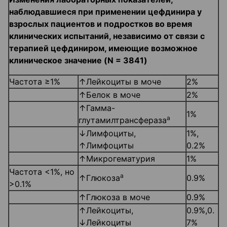
наблюдавшиеся при применении цефдини­ра у
взрослых пациентов и подростков во время
клинических испытаний, независимо от связи с
терапией цефдиниром, имеющие возможное
клиническое значение
(
N
= 3841)
Частота ≥1%
↑Лейкоциты в моче
2%
↑Белок в моче
2%
↑Гамма-
1%
а
глутамилтрансфераза
↓Лимфоциты,
1%,
↑Лимфоциты
0.2%
↑Микрогематурия
1%
Частота <1%, но
а
↑Глюкоза
0.9%
>0.1%
↑Глюкоза в моче
0.9%
↑Лейкоциты,
0.9%,0.
↓Лейкоциты
7%