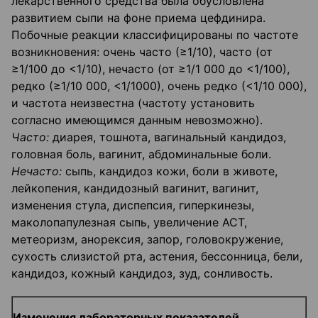
лекарственного средства была обусловлена
развитием сыпи на фоне приема цефдинира.
Побочные реакции классифицированы по частоте
возникновения: очень часто (≥1/10), часто (от
≥1/100 до <1/10), нечасто (от ≥1/1 000 до <1/100),
редко (≥1/10 000, <1/1000), очень редко (<1/10 000),
и частота неизвестна (частоту установить
согласно имеющимся данным невозможно).
Часто:
диарея, тошнота, вагинальный кандидоз,
головная боль, вагинит, абдоминальные боли.
Нечасто:
сыпь, кандидоз кожи, боли в животе,
лейкопения, кандидозный вагинит, ваги­нит,
изменения стула, диспепсия, гиперкинезы,
маколопапулезная сыпь, увеличение ACT,
метеоризм, анорексия, запор, головокружение,
сухость слизистой рта, астения, бессонница, бели,
кандидоз, кожный кандидоз, зуд, сонливость.
Изменения лабораторных показателей,