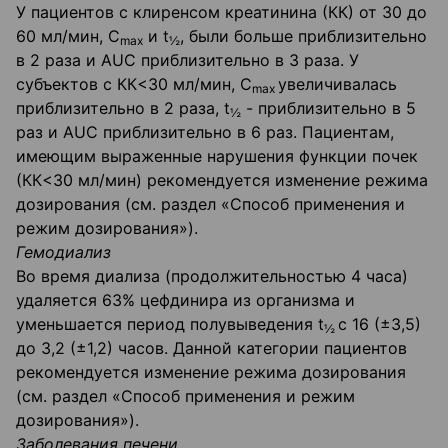
У пациентов с клиренсом креатинина (КК) от 30 до
60 мл/мин, С
и t
, были больше при­близительно
mах
½
в 2 раза и AUC приблизительно в 3 раза. У
субъектов с КК<30 мл/мин, С
увеличивалась
mах
приблизительно в 2 раза, t
- приблизительно в 5
½
раз и AUC приблизительно в 6 раз. Пациентам,
имеющим выраженные нарушения функции почек
(КК<30 мл/мин) ре­комендуется изменение режима
дозирования (см. раздел «Способ применения и
режим до­зирования»).
Гемодиализ
Во время диализа (продолжительностью 4 часа)
удаляется 63% цефдинира из организма и
уменьшается период полувыведения t
с 16 (±3,5)
½
до 3,2 (±1,2) часов. Данной категории пациентов
рекомендуется изменение режима дозирования
(см. раздел «Способ применения и режим
дозирования»).
Заболевания печени