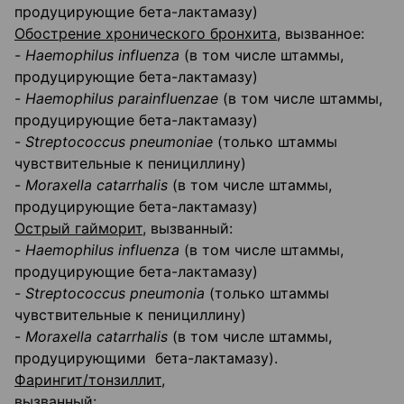
продуцирующие бета-лактамазу)
Обострение хронического бронхита,
вызванное:
-
Haemophilus
influenza
(в том числе штаммы,
продуцирующие бета-лактамазу)
-
Haemophilus
parainfluenzae
(в том числе штаммы,
продуцирующие бета-лактамазу)
-
Streptococcus
pneumoniae
(только штаммы
чувствительные к пенициллину)
-
Moraxella
catarrhalis
(в том числе штаммы,
продуцирующие бета-лактамазу)
Острый гайморит,
вызванный:
-
Haemophilus
influenza
(в том числе штаммы,
продуцирующие бета-лактамазу)
-
Streptococcus
pneumonia
(только штаммы
чувствительные к пенициллину)
-
Moraxella
catarrhalis
(в том числе штаммы,
продуцирующими бета-лактамазу).
Фарингит/тонзиллит,
вызванный: