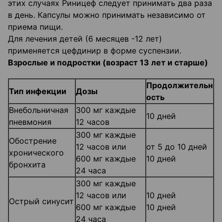
этих случаях Риницеф следует принимать два раза
в день. Капсулы можно принимать независимо от
приема пищи.
Для лечения детей (6 месяцев -12 лет)
применяется цефдинир в форме суспензии.
Взрослые и подростки (возраст 13 лет и старше)
Продолжительн
Тип инфекции
Дозы
ость
Внебольничная
300 мг каждые
10 дней
пневмония
12 часов
300 мг каждые
Обострение
12 часов или
от 5 до 10 дней
хронического
600 мг каждые
10 дней
бронхита
24 часа
300 мг каждые
12 часов или
10 дней
Острый синусит
600 мг каждые
10 дней
24 часа