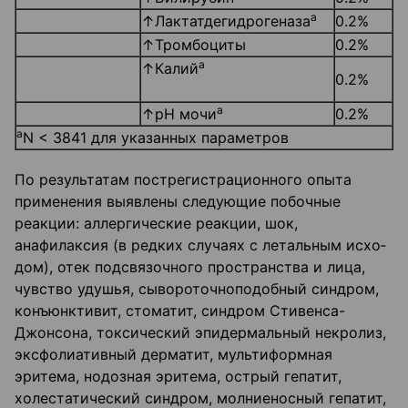
а
↑Лактатдегидрогеназа
0.2%
↑Тромбоциты
0.2%
а
↑Калий
0.2%
а
↑рН мочи
0.2%
а
N < 3841 для указанных параметров
По результатам пострегистрационного опыта
применения выявлены следующие побочные
реакции: аллергические реакции, шок,
анафилаксия (в редких случаях с летальным исхо­
дом), отек подсвязочного пространства и лица,
чувство удушья, сывороточноподобный синдром,
конъюнктивит, стоматит, синдром Стивенса-
Джонсона, токсический эпи­дермальный некролиз,
эксфолиативный дерматит, мультиформная
эритема, нодозная эри­тема, острый гепатит,
холестатический синдром, молниеносный гепатит,