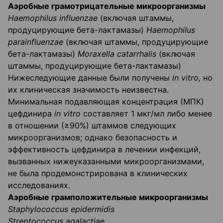
Аэробные грамотрицательные микроорганизмы
Haemophilus
influenzae
(включая штаммы,
продуцирующие бета-лактамазы)
Haemophilus
parainfluenzae
(включая штаммы, продуцирующие
бета-лактамазы)
Moraxella
catarrhalis
(включая
штаммы, продуцирующие бета-лактамазы)
Нижеследующие данные были получены
in
vitro
,
но
их клиническая значимость неизвестна.
Минимальная подавляющая концентрация (МПК)
цефдинира
in
vitro
составляет 1 мкг/мл либо менее
в отношении (≥90%) штаммов следующих
микроорганизмов; однако безопас­ность и
эффективность цефдинира в лечении инфекций,
вызванных нижеуказанными мик­роорганизмами,
не была продемонстрирована в клинических
исследованиях.
Аэробные грамположительные микроорганизмы
Staphylococcus epidermidis
Streptococcus agalactiae