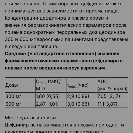
приемов пищи. Таким образом, цефдинир может
приниматься вне зависимо­сти от приема пищи.
Концентрации цефдинира в плазме крови и
значения фармакокинети­ческих параметров после
приема однократных пероральных доз цефдинира
300 и 600 мг взрослыми пациентами представлены
в следующей таблице:
Средние (± стандартное отклонение) значения
фармакокинетических параметров цефдинира в
плазме после введения капсул взрослым
С
(МКГ/
AUC
mах
Дозы
t
(час)
max
МЛ)
(мкг*час/мл)
300 мг
1,60 (0,55)
2,9 (0,89)
7,05 (2,17)
600 мг
2,87 (1,01)
3,0 (0,66)
11,1(3,87)
Многократный прием
Цефдинир не накапливается в плазме при одно- и
двукратном приеме в день у пациентов с