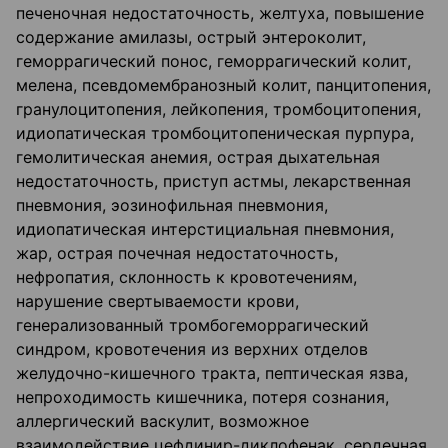
печеночная недо­статочность, желтуха, повышение
содержание амилазы, острый энтероколит,
геморрагический понос, геморрагический колит,
мелена, псевдомембранозный колит, панцитопения,
гранулоцитопения, лейкопения, тромбоцитопения,
идиопатическая тромбоцитопеническая пурпура,
гемолитическая анемия, острая дыхательная
недостаточность, приступ астмы, ле­карственная
пневмония, эозинофильная пневмония,
идиопатическая интерстициальная пневмония,
жар, острая почечная недостаточность,
нефропатия, склонность к кровотечени­ям,
нарушение свертываемости крови,
генерализованный тромбогеморрагический
синдром, кровотечения из верхних отделов
желудочно-кишечного тракта, пептическая язва,
непрохо­димость кишечника, потеря сознания,
аллергический васкулит, возможное
взаимодействие цефдинир-диклофенак, сердечная