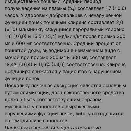
имущественно почками, средний период
полувыведения из плазмы (t
) составляет 1,7 (±0,6)
½
часов. У здоровых добровольцев с ненарушенной
функцией почек почечный клиренс составляет 2,0
(±1,0) мл/мин/кг, кажущийся пероральный клиренс
116 (±6,0) и 15,5 (±5,4) мл/мин/кг после приема 300
мг и 600 мг соответственно. Средний процент от
принятой дозы, выводимой в неизменном виде с
мочой при приеме 300 мг и 600 мг, состав­ляет
18,4% (±6,4) и 11,6% (±4,6) соответственно. Клиренс
цефдинира снижается у пациен­тов с нарушением
функции почек.
Поскольку почечная экскреция является основным
путем элиминации, доза лекарственного средства
должна быть соответствующим образом
уменьшена у пациентов с выраженными
нарушениями функции почек, либо у находящихся
на гемодиализе пациентов.
Пациенты с почечной недостаточностью