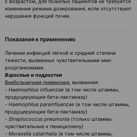
с возрастом, для пожилых пациентов не требуется
изме­нение режима дозирования, если отсутствуют
нарушения функций почек.
Показания к применению
Лечение инфекций легкой и средней степени
тяжести, вызванных чувствительными мик­
роорганизмами.
Взрослые и подростки
Внебольничная пневмония,
вызванная:
-
Haemophilus
influenzae
(в том числе штаммы,
продуцирующие бета-лактамазу)
-
Haemophilus
parainfluenzae
(в том числе штаммы,
продуцирующие бета-лактамазу)
-
Streptococcus
pneumonia
(только штаммы
чувствительные к пенициллину)
-
Moraxella
catarrhalis
(в том числе штаммы,