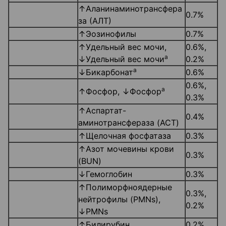
↑Аланинаминотрансфера
0.7%
за (АЛТ)
↑Эозинофилы
0.7%
↑Удельный вес мочи,
0.6%,
а
↓Удельный вес мочи
0.2%
а
↓Бикарбонат
0.6%
0.6%,
а
↑Фосфор, ↓Фосфор
0.3%
↑Аспартат-
0.4%
аминотрансфераза (ACT)
↑Щелочная фосфатаза
0.3%
↑Азот мочевины крови
0.3%
(BUN)
↓Гемоглобин
0.3%
↑Полиморфноядерные
0.3%,
нейтрофилы (PMNs),
0.2%
↓PMNs
↑Билирубин
0.2%