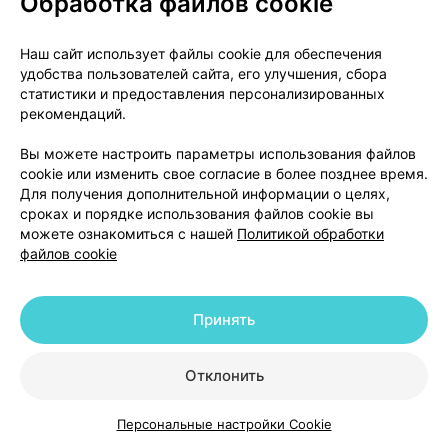
Обработка файлов cookie
анамнезе и повышенной чувствительности к
вспомогательным веществам в составе
Наш сайт использует файлы cookie для обеспечения
удобства пользователей сайта, его улучшения, сбора
статистики и предоставления персонализированных
Передозировка
рекомендаций.
Данные о передозировке цефдинира у людей
Вы можете настроить параметры использования файлов
отсутствуют.
cookie или изменить свое согласие в более позднее время.
Для получения дополнительной информации о целях,
сроках и порядке использования файлов cookie вы
В исследованиях острой токсичности на грызунах
можете ознакомиться с нашей
Политикой обработки
однократное пероральное введение цефдинира в
файлов cookie
дозе 5600 мг/кг не приводило к развитию
побочных реакций. Наблюдались сле­дующие
признаки и симптомы передозировки при приеме
Принять
других бета-лактамных антибио­тиков: тошнота,
рвота, желудочный дискомфорт, диарея и
Отклонить
судороги.
При гемодиализе цефдинир удаляется из
Персональные настройки Cookie
организма, что может быть полезным при серьез­
Каталог
Корзина
Избранное
Профиль