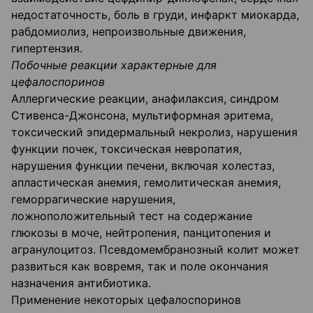
недостаточность, боль в груди, инфаркт миокарда,
рабдо­миолиз, непроизвольные движения,
гипертензия.
Побочные реакции характерные для
цефалоспоринов
Аллергические реакции, анафилаксия, синдром
Стивенса-Джонсона, мультиформная эри­тема,
токсический эпидермальный некролиз, нарушения
функции почек, токсическая невропатия,
нарушения функции печени, включая холестаз,
апластическая анемия, гемоли­тическая анемия,
геморрагические нарушения,
ложноположительный тест на содержание
глюкозы в моче, нейтропения, панцитопения и
агранулоцитоз. Псевдомембранозный колит может
развиться как вовремя, так и поле окончания
назначения антибиотика.
Применение некоторых цефалоспоринов