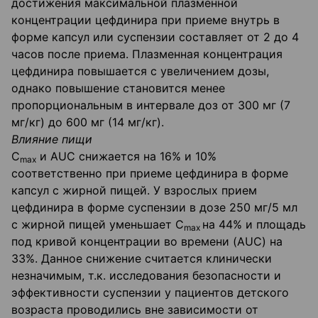
достижения максимальной плазменной
концентрации цефдинира при приеме внутрь в
форме капсул или суспензии со­ставляет от 2 до 4
часов после приема. Плазменная концентрация
цефдинира повышается с увеличением дозы,
однако повышение становится менее
пропорциональным в интервале доз от 300 мг (7
мг/кг) до 600 мг (14 мг/кг).
Влияние пищи
С
и AUC снижается на 16% и 10%
mах
соответственно при приеме цефдинира в форме
кап­сул с жирной пищей. У взрослых прием
цефдинира в форме суспензии в дозе 250 мг/5 мл
с жирной пищей уменьшает С
на 44% и площадь
mах
под кривой концентрации во времени (AUC) на
33%. Данное снижение считается клинически
незначимым, т.к. исследования без­опасности и
эффективности суспензии у пациентов детского
возраста проводились вне за­висимости от