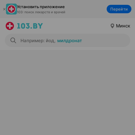
Установить приложение
Перейти
103: поиск лекарств и врачей
Минск
Например: йод
,
милдронат