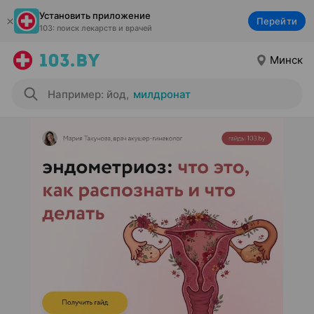
Установить приложение
Перейти
103: поиск лекарств и врачей
Минск
Например: йод
,
милдронат