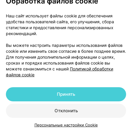
Обработка файлов cookie
до прибытия медицинской помощи - обеспечить
обильное употребление жидкости.
Наш сайт использует файлы cookie для обеспечения
удобства пользователей сайта, его улучшения, сбора
Сохраните листок-вкладыш, упаковку и
статистики и предоставления персонализированных
оставшиеся таблетки, чтобы врач знал, сколько
рекомендаций.
таблеток Вы приняли.
Вы можете настроить параметры использования файлов
Если у Вас возникнут какие-либо дополнительные
cookie или изменить свое согласие в более позднее время.
вопросы по применению данного лекарственного
Для получения дополнительной информации о целях,
сроках и порядке использования файлов cookie вы
препарата, обратитесь к Вашему лечащему врачу
можете ознакомиться с нашей
Политикой обработки
или работнику аптеки.
файлов cookie
Возможные нежелательные реакции
Принять
Подобно всем лекарственным препаратам,
препарат Милурит® может вызывать
Отклонить
нежелательные реакции, однако они возникают
далеко не у всех.
Персональные настройки Cookie
Каталог
Корзина
Избранное
Профиль