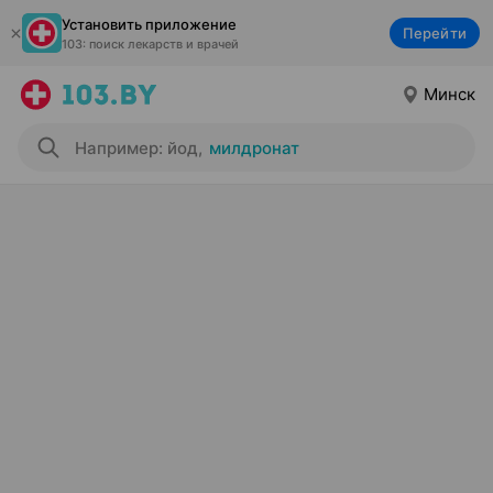
Установить приложение
Перейти
103: поиск лекарств и врачей
Минск
Например: йод
,
милдронат