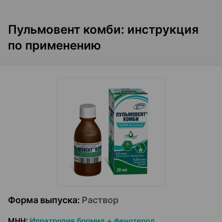
Пульмовент комби: инструкция
по применению
Форма выпуска
:
Раствор
МНН
:
Ипратропия бромид + фенотерол