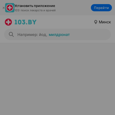
Установить приложение
Перейти
103: поиск лекарств и врачей
Минск
Например: йод
,
милдронат