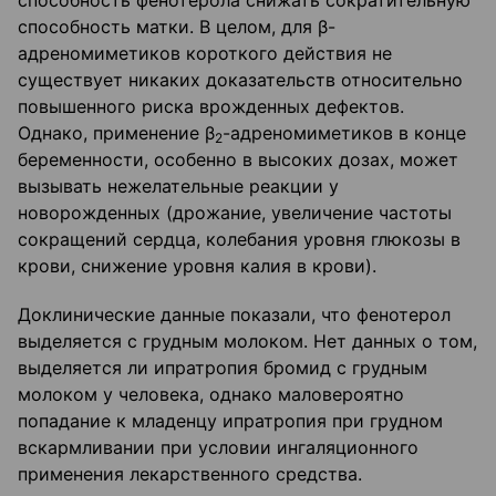
способность фенотерола снижать сократительную
способность матки. В целом, для β-
адреномиметиков короткого действия не
существует никаких доказательств относительно
повышенного риска врожденных дефектов.
Однако, применение β
-адреномиметиков в конце
2
беременности, особенно в высоких дозах, может
вызывать нежелательные реакции у
новорожденных (дрожание, увеличение частоты
сокращений сердца, колебания уровня глюкозы в
крови, снижение уровня калия в крови).
Доклинические данные показали, что фенотерол
выделяется с грудным молоком. Нет данных о том,
выделяется ли ипратропия бромид с грудным
молоком у человека, однако маловероятно
попадание к младенцу ипратропия при грудном
вскармливании при условии ингаляционного
применения лекарственного средства.