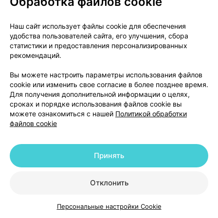
Обработка файлов cookie
Всегда применяйте это лекарство в точности так,
как назначил Вам ваш врач. Проконсультируйтесь
Наш сайт использует файлы cookie для обеспечения
с врачом или фармацевтом, если Вы в чем-то не
удобства пользователей сайта, его улучшения, сбора
уверены.
статистики и предоставления персонализированных
рекомендаций.
Вы можете применять лекарственное средство
Вы можете настроить параметры использования файлов
Пульмовент® Комби независимо от приема пищи.
cookie или изменить свое согласие в более позднее время.
Для получения дополнительной информации о целях,
Только для ингаляционного применения с
сроках и порядке использования файлов cookie вы
использованием подходящего небулайзера после
можете ознакомиться с нашей
Политикой обработки
предварительного разведения в физиологическом
файлов cookie
растворе. Не следует принимать раствор внутрь.
Доза для каждого пациента подбирается
Принять
индивидуально в зависимости от степени тяжести
приступа. На начальных этапах лечение должно
Отклонить
проводиться
под медицинским наблюдением
(например, в условиях стационара).
Лечение в
Персональные настройки Cookie
Каталог
Корзина
Избранное
Профиль
домашних условиях
возможно только после