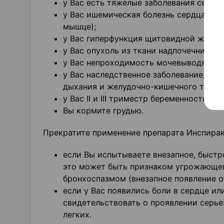
у Вас есть тяжелые заболевания сердца
у Вас ишемическая болезнь сердца (ум
мышце);
у Вас гиперфункция щитовидной железы
у Вас опухоль из ткани надпочечников
у Вас непроходимость мочевыводящих 
у Вас наследственное заболевание, п
дыхания и желудочно-кишечного тракта
у Вас II и III триместр беременности;
Вы кормите грудью.
Прекратите применение препарата Инспирак
если Вы испытываете внезапное, быстр
это может быть признаком угрожающег
бронхоспазмом (внезапное появление о
если у Вас появились боли в сердце и
свидетельствовать о проявлении серье
легких.