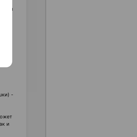
ечной
нов
ки) -
может
ак и