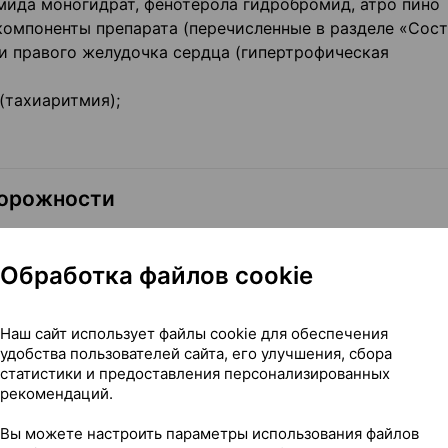
омида моногидрат, фенотерола гидробромид, атро пино
омпоненты препарата (перечисленные в разделе «Сост
ли правого желудочка сердца (гипертрофическая
(тахиаритмия);
торожности
проконсультируйтесь с лечащим врачом.
Обработка файлов cookie
а сообщите своему врачу, если:
е из-за нарушения оттока внутриглазной жидкости
Наш сайт использует файлы cookie для обеспечения
удобства пользователей сайта, его улучшения, сбора
статистики и предоставления персонализированных
я (артериальная гипертензия);
рекомендаций.
харный диабет;
да (прекращение кровотока в сердечной мышце);
Вы можете настроить параметры использования файлов