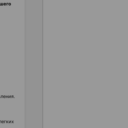
ашего
ления.
легких