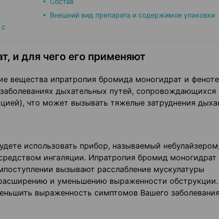
Состав
Внешний вид препарата и содержимое упаковки
 с
т, и для чего его применяют
е вещества ипратропия бромида моногидрат и фенот
 заболеваниях дыхательных путей, сопровождающихся
кцией), что может вызывать тяжелые затруднения дыха
удете использовать прибор, называемый небулайзером
средством ингаляции. Ипратропия бромид моногидрат
мпоступлении вызывают расслабление мускулатуры
х расширению и уменьшению выраженности обструкции.
меньшить выраженность симптомов Вашего заболевания