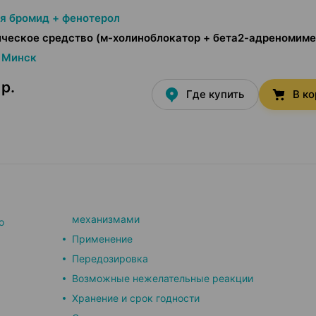
я бромид + фенотерол
ческое средство (м-холиноблокатор + бета2-адреномиме
Минск
 р.
Где купить
В к
механизмами
о
Применение
Передозировка
Возможные нежелательные реакции
Хранение и срок годности