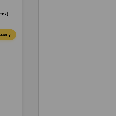
тик)
орзину