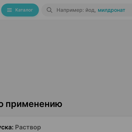
Каталог
Например: йод
,
милдронат
по применению
уска
:
Раствор