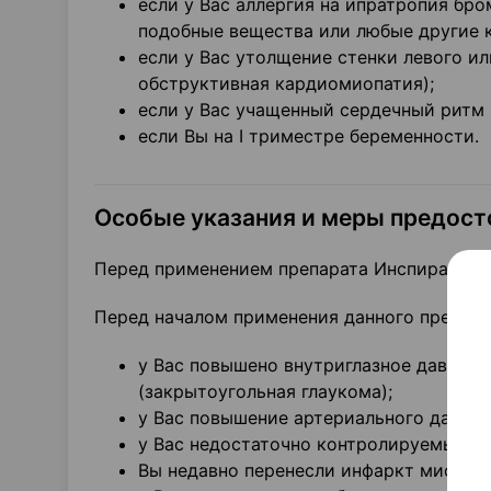
если у Вас аллергия на ипратропия бр
подобные вещества или любые другие к
если у Вас утолщение стенки левого и
обструктивная кардиомиопатия);
если у Вас учащенный сердечный ритм 
если Вы на I триместре беременности.
Особые указания и меры предос
Перед применением препарата Инспиракс® 
Перед началом применения данного препарат
у Вас повышено внутриглазное давлени
(закрытоугольная глаукома);
у Вас повышение артериального давлени
у Вас недостаточно контролируемый са
Вы недавно перенесли инфаркт миокар