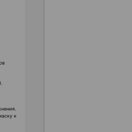
ов
.
жнения.
маску к