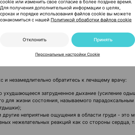
 и сосудов;
cookie или изменить свое согласие в более позднее время.
Для получения дополнительной информации о целях,
еньшение или полная остановка доставки крови к серд
сроках и порядке использования файлов cookie вы можете
ознакомиться с нашей
Политикой обработки файлов cookie
 (гипертиреоз);
 (феохромоцитома);
путей;
Отклонить
Принять
ри котором преимущественно нарушаются функции орга
 (муковисцидоз);
Персональные настройки Cookie
с и незамедлительно обратитесь к лечащему врачу:
о ухудшающееся затрудненное дыхание (усиление одыш
о для жизни состояния, называемого парадоксальным
тдышки);
ли другие неприятные ощущения в области груди - это 
зных нежелательных реакций как со стороны сердца, т