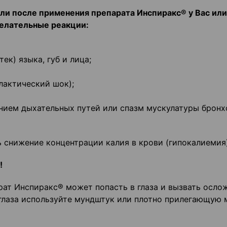
ли после применения препарата Инспиракс® у Вас или
елательные реакции:
ек) языка, губ и лица;
лактический шок);
нием дыхательных путей или спазм мускулатуры бронх
 снижение концентрации калия в крови (гипокалиемия)
!
рат Инспиракс® может попасть в глаза и вызвать осло
глаза используйте мундштук или плотно прилегающую 