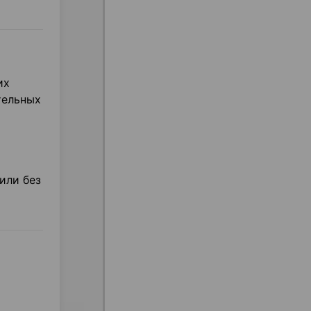
их
тельных
или без