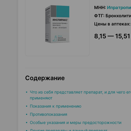
МНН
:
Ипратропи
ФТГ
:
Бронхолити
Цены в аптеках
:
8,15 — 15,51
Содержание
Что из себя представляет препарат, и для чего ег
применяют
Показания к применению
Противопоказания
Особые указания и меры предосторожности
Другие препараты и данный препарат