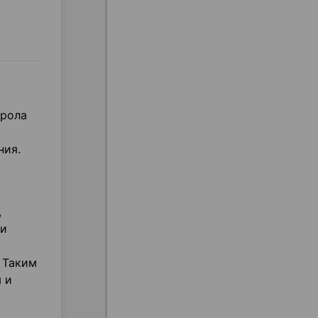
ерола
ния.
,
 и
 Таким
 и