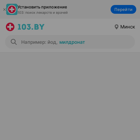
Установить приложение
Перейти
103: поиск лекарств и врачей
Минск
Например: йод
,
милдронат