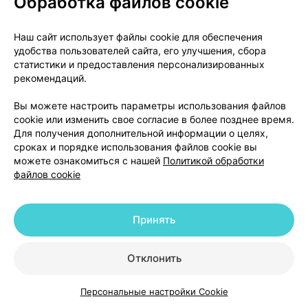
Обработка файлов cookie
- боль в животе;
Наш сайт использует файлы cookie для обеспечения
удобства пользователей сайта, его улучшения, сбора
- стойкий запор;
статистики и предоставления персонализированных
рекомендаций.
- диарея;
Вы можете настроить параметры использования файлов
- тошнота;
cookie или изменить свое согласие в более позднее время.
Для получения дополнительной информации о целях,
- рвота;
сроках и порядке использования файлов cookie вы
можете ознакомиться с нашей
Политикой обработки
- аллергическая сыпь (крапивница);
файлов cookie
- зуд;
Принять
- сыпь;
Отклонить
- постоянная слабость и усталость (астения);
Персональные настройки Cookie
- усталость;
Каталог
Корзина
Избранное
Профиль