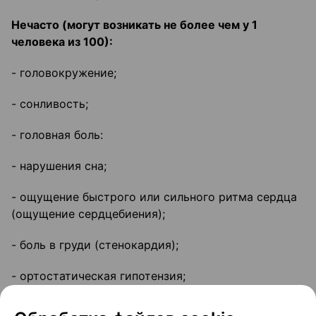
Нечасто (могут возникать не более чем у 1
человека из 100):
- головокружение;
- сонливость;
- головная боль:
- нарушения сна;
- ощущение быстрого или сильного ритма сердца
(ощущение сердцебиения);
- боль в груди (стенокардия);
- ортостатическая гипотензия;
- одышка;