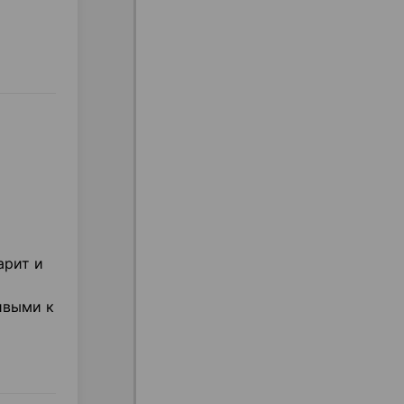
арит и
ивыми к