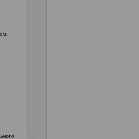
см.
льного