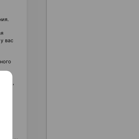
ния.
ая
 у вас
нного
болей,