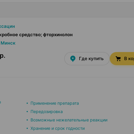
ксацин
робное средство; фторхинолон
Минск
р.
Где купить
В к
о
Применение препарата
Передозировка
Возможные нежелательные реакции
Хранение и срок годности