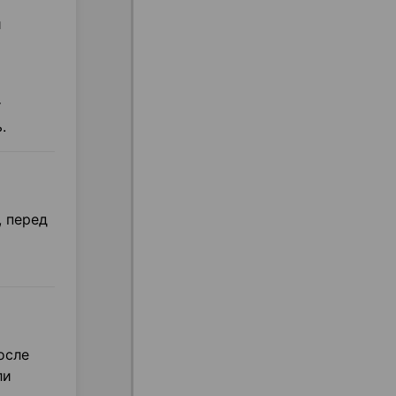
и
т
.
, перед
осле
ли