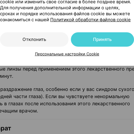
уют). Согласно имеющимся данным, различий в нежела
cookie или изменить свое согласие в более позднее время.
. Однако, как правило, глаза у детей более чувствител
Для получения дополнительной информации о целях,
сроках и порядке использования файлов cookie вы можете
ознакомиться с нашей
Политикой обработки файлов cookie
ктные линзы
Отклонить
Принять
т консервант бензалкония хлорид. Препарат содержит
ивалентно 0,06 мг/мл.
Персональные настройки Cookie
я мягкими контактными линзами и может изменить цве
ные линзы перед применением этого лекарственного пр
минут.
аздражение глаз, особенно если у вас синдром сухого
дней части глаза). Если вы чувствуете ненормальную
ь в глазах после использования этого лекарственного
лечащим врачом.
арат