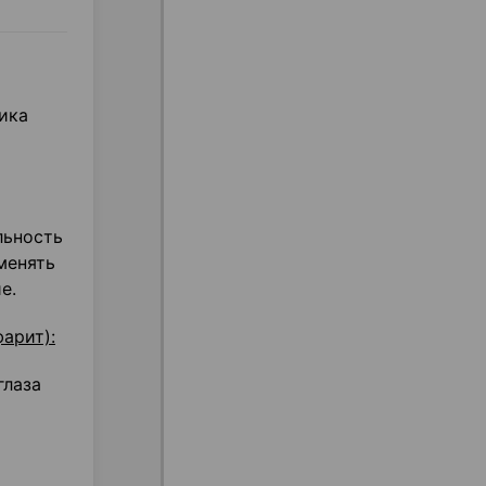
ика
льность
менять
е.
арит):
глаза