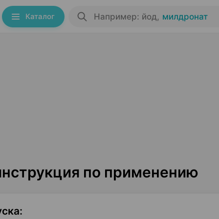
Каталог
Например: йод
,
милдронат
инструкция по применению
уска
: