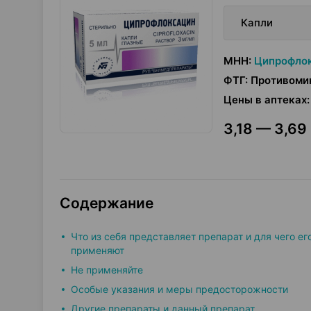
Капли
МНН
:
Ципрофло
ФТГ
:
Противомик
Цены в аптеках
:
3,18 — 3,69 
Содержание
Что из себя представляет препарат и для чего ег
применяют
Не применяйте
Особые указания и меры предосторожности
Другие препараты и данный препарат