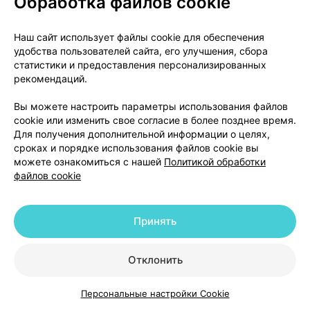
Обработка файлов cookie
Гипогликемия
Как и при использовании других хинолонов на
Наш сайт использует файлы cookie для обеспечения
фоне применения ципрофлоксацина
удобства пользователей сайта, его улучшения, сбора
статистики и предоставления персонализированных
зарегистрированы случаи гипогликемии, наиболее
рекомендаций.
часто у пациентов с сахарным диабетом, особенно
у людей пожилого возраста. У всех пациентов с
Вы можете настроить параметры использования файлов
диабетом рекомендуется проводить тщательный
cookie или изменить свое согласие в более позднее время.
мониторинг уровня глюкозы в крови.
Для получения дополнительной информации о целях,
сроках и порядке использования файлов cookie вы
можете ознакомиться с нашей
Политикой обработки
Метотрексат
файлов cookie
Совместное применение ципрофлоксацина с
метотрексатом не рекомендуется.
Принять
В связи с содержанием лактозы, лекарственной
средство не рекомендуется принимать пациентам
Отклонить
с редкой врожденной непереносимостью
галактозы, дефицитом лактазы Лаппа или глюкозо-
Персональные настройки Cookie
Каталог
Корзина
Избранное
Профиль
галактозной мальабсорбцией.