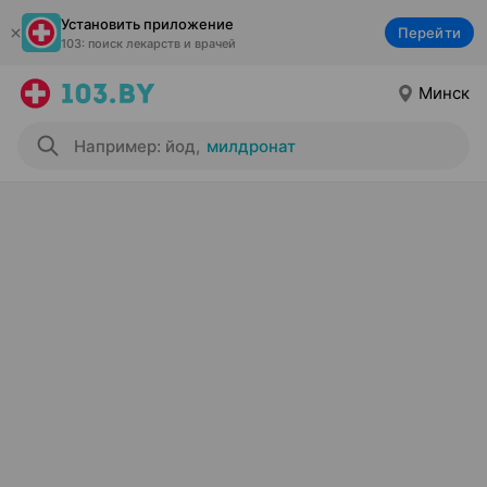
Установить приложение
Перейти
103: поиск лекарств и врачей
Минск
Например: йод
,
милдронат