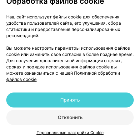
Обработка файлов cookie
зависит от типа и тяжести инфекции, которой Вы
больны.
Наш сайт использует файлы cookie для обеспечения
Пожалуйста, сообщите своему врачу, если у Вас
удобства пользователей сайта, его улучшения, сбора
имеются проблемы с почками, так как может
статистики и предоставления персонализированных
рекомендаций.
потребоваться корректировка дозы.
Всегда принимайте этот лекарственный препарат
Вы можете настроить параметры использования файлов
точно так. как сказал Вам Ваш врач.
cookie или изменить свое согласие в более позднее время.
Проконсультируйтесь с врачом или работником
Для получения дополнительной информации о целях,
аптеки, если Вы не уверены, сколько таблеток и
сроках и порядке использования файлов cookie вы
можете ознакомиться с нашей
Политикой обработки
как принимать Ципрофлоксацин.
файлов cookie
Способ применения
Глотайте таблетки целиком, запивая большим
Принять
количеством жидкости.
Таблетки не следует разжевывать или измельчать.
Отклонить
Если Вы можете проглотить таблетку, сообщите об
этом своему врачу, чтобы он выписал другую
Персональные настройки Cookie
лекарственную форму, более подходящую для Вас.
Каталог
Корзина
Избранное
Профиль