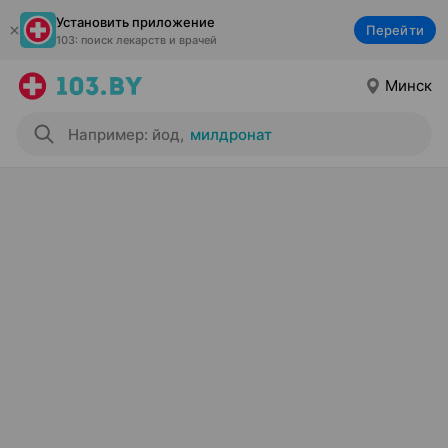
Установить приложение
Перейти
103: поиск лекарств и врачей
Минск
Например: йод
,
милдронат