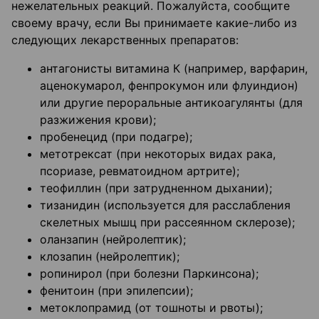
нежелательных реакций. Пожалуйста, сообщите
своему врачу, если Вы принимаете какие-либо из
следующих лекарственных препаратов:
антагонисты витамина К (например, варфарин,
аценокумарол, фенпрокумон или флуиндион)
или другие пероральные антикоагулянты (для
разжижения крови);
пробенецид (при подагре);
метотрексат (при некоторых видах рака,
псориазе, ревматоидном артрите);
теофиллин (при затрудненном дыхании);
тизанидин (используется для расслабления
скелетных мышц при рассеянном склерозе);
оланзапин (нейролептик);
клозапин (нейролептик);
ропинирол (при болезни Паркинсона);
фенитоин (при эпилепсии);
метоклопрамид (от тошноты и рвоты);