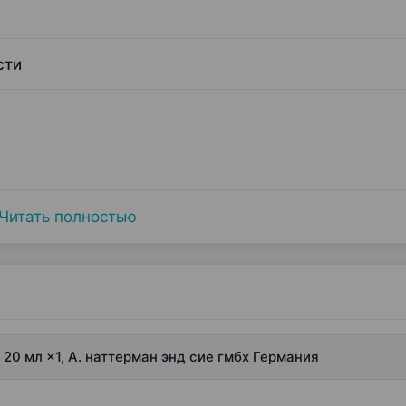
сти
Читать полностью
л 20 мл ×1, А. наттерман энд сие гмбх Германия