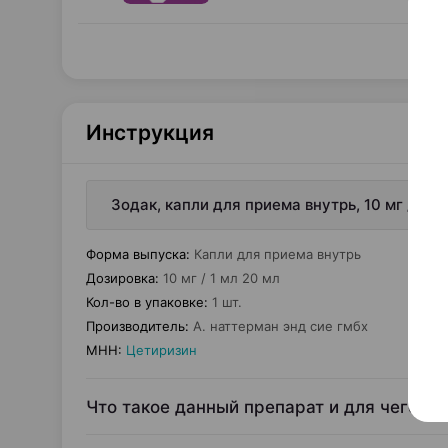
Инструкция
Зодак, капли для приема внутрь, 10 мг / 1 м
Форма выпуска
:
Капли для приема внутрь
Дозировка
:
10 мг / 1 мл 20 мл
Кол-во в упаковке
:
1 шт.
Производитель
:
А. наттерман энд сие гмбх
МНН
:
Цетиризин
Что такое данный препарат и для чего е