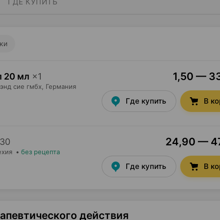
ГДЕ КУПИТЬ
ки
1,50 — 33
л 20 мл
×
1
 энд сие гмбх
, Германия
Где купить
В к
24,90 — 47
30
ехия
•
без рецепта
Где купить
В к
рапевтического действия