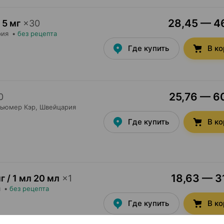
28,45 — 46
5 мг
×
30
рия
•
без рецепта
Где купить
В к
25,76 — 60
0
сьюмер Кэр
, Швейцария
Где купить
В к
18,63 — 31
г / 1 мл 20 мл
×
1
я
•
без рецепта
Где купить
В к