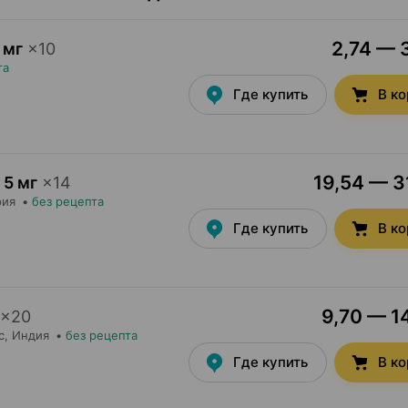
2,74 — 3
 мг
×
10
та
Где купить
В к
19,54 — 31
5 мг
×
14
рия
•
без рецепта
Где купить
В к
9,70 — 14
×
20
с
, Индия
•
без рецепта
Где купить
В к