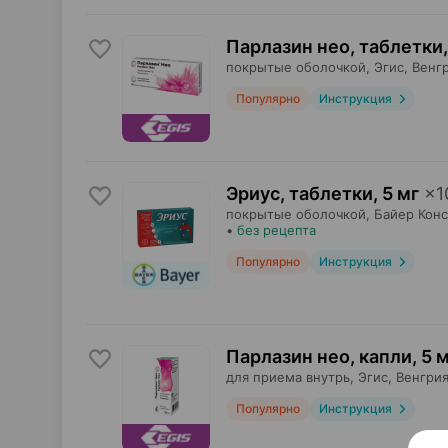
Парлазин нео, таблетки
,
покрытые оболочкой,
Эгис
, Венг
Популярно
Инструкция
Эриус, таблетки
,
5 мг
×
1
покрытые оболочкой,
Байер Кон
•
без рецепта
Популярно
Инструкция
Парлазин нео, капли
,
5 м
для приема внутрь,
Эгис
, Венгри
Популярно
Инструкция