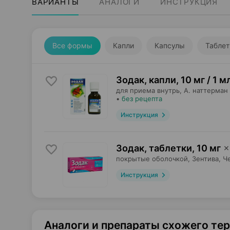
ВАРИАНТЫ
АНАЛОГИ
ИНСТРУКЦИЯ
Все формы
Капли
Капсулы
Таблет
Зодак, капли
,
10 мг / 1 м
для приема внутрь,
А. наттерман
•
без рецепта
Инструкция
Зодак, таблетки
,
10 мг
×
покрытые оболочкой,
Зентива
, Ч
Инструкция
Аналоги и препараты схожего те